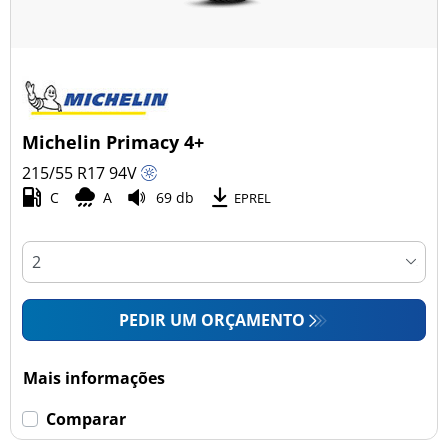
Michelin Primacy 4+
215/55 R17
94
V
C
A
69 db
EPREL
PEDIR UM ORÇAMENTO
Mais informações
Comparar