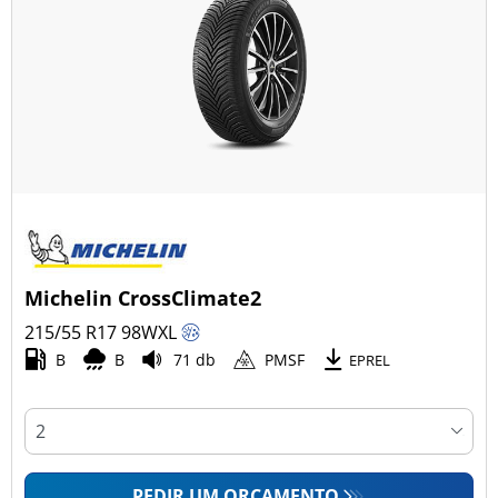
Michelin CrossClimate2
215/55 R17
98
W
XL
B
B
71 db
PMSF
EPREL
PEDIR UM ORÇAMENTO