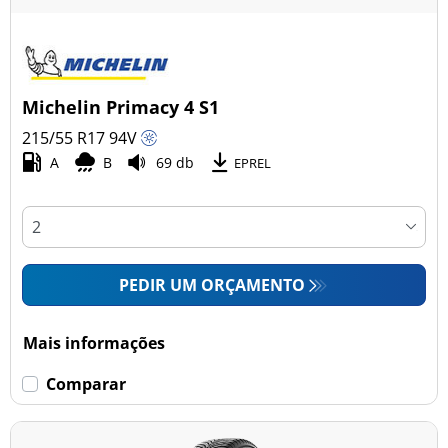
Michelin Primacy 4 S1
215/55 R17
94
V
A
B
69 db
EPREL
PEDIR UM ORÇAMENTO
Mais informações
Comparar