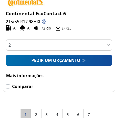
Continental EcoContact 6
215/55 R17
98
H
XL
A
A
72 db
EPREL
PEDIR UM ORÇAMENTO
Mais informações
Comparar
1
2
3
4
5
6
7