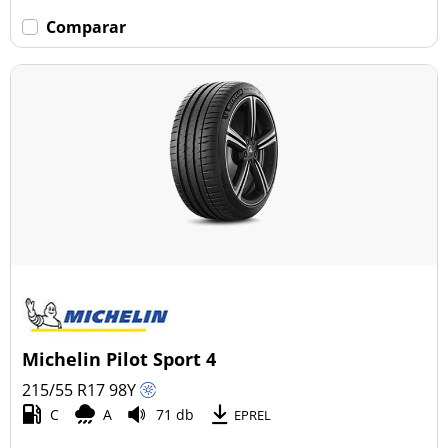
Comparar
Michelin Pilot Sport 4
215/55 R17
98
Y
C
A
71 db
EPREL