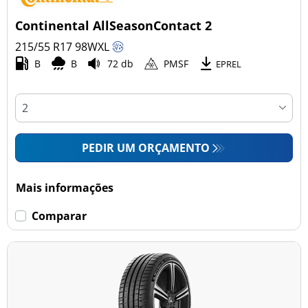
Continental AllSeasonContact 2
215/55 R17
98
W
XL
B
B
72 db
PMSF
EPREL
PEDIR UM ORÇAMENTO
Mais informações
Comparar