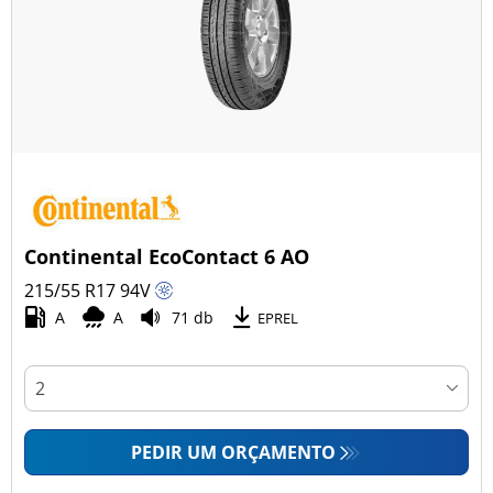
Continental EcoContact 6 AO
215/55 R17
94
V
A
A
71 db
EPREL
PEDIR UM ORÇAMENTO