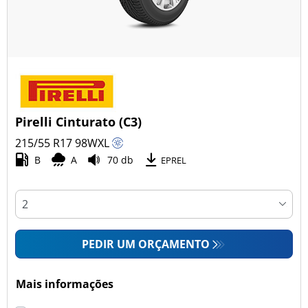
Pirelli Cinturato (C3)
215/55 R17
98
W
XL
B
A
70 db
EPREL
PEDIR UM ORÇAMENTO
Mais informações