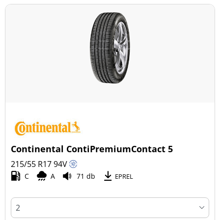
Continental ContiPremiumContact 5
215/55 R17
94
V
C
A
71 db
EPREL