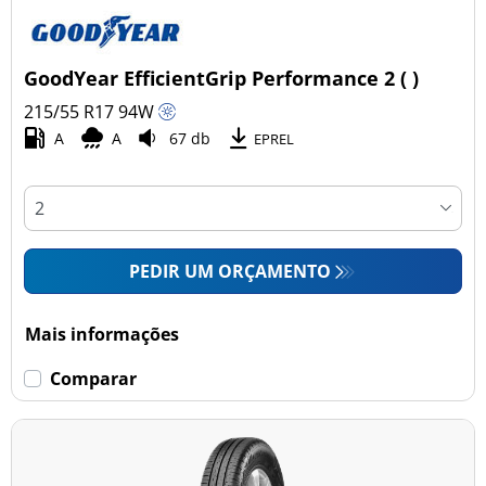
GoodYear EfficientGrip Performance 2 ( )
215/55 R17
94
W
A
A
67 db
EPREL
PEDIR UM ORÇAMENTO
Mais informações
Comparar