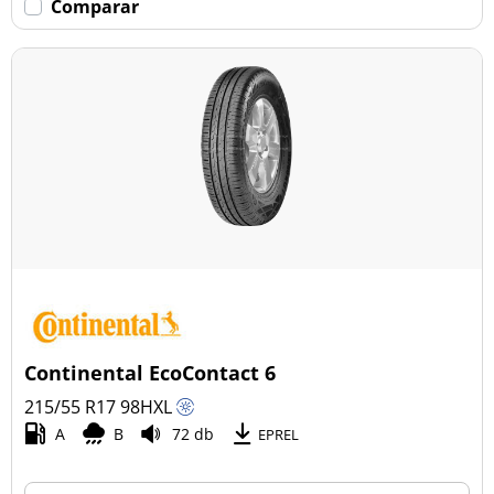
Comparar
Continental EcoContact 6
215/55 R17
98
H
XL
A
B
72 db
EPREL