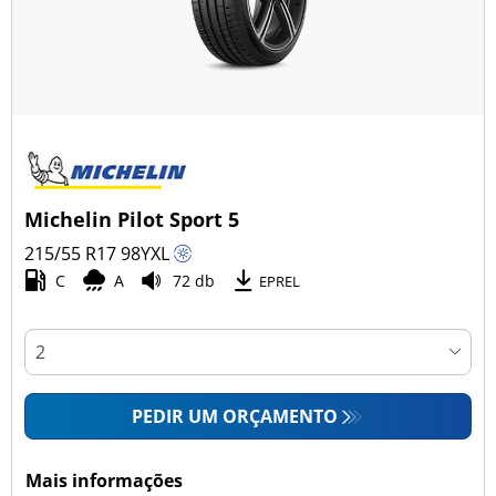
Michelin Pilot Sport 5
215/55 R17
98
Y
XL
C
A
72 db
EPREL
PEDIR UM ORÇAMENTO
Mais informações