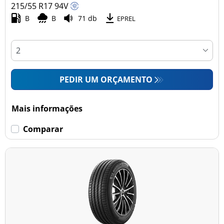
215/55 R17
94
V
B
B
71 db
EPREL
PEDIR UM ORÇAMENTO
Mais informações
Comparar