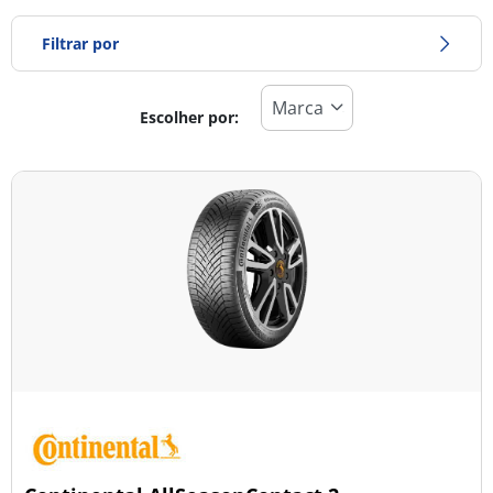
Filtrar por
Escolher por:
Tipo de pneu
Todos os tipos (115)
Inverno (18)
Verão (82)
Todas as estações (23)
Tipo de veículo
Todos os tipos (115)
Ligeiro (109)
Comercial (0)