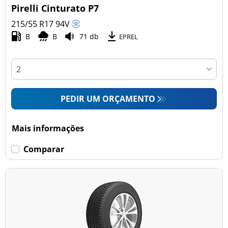
Pirelli Cinturato P7
215/55 R17
94
V
B
B
71 db
EPREL
PEDIR UM ORÇAMENTO
Mais informações
Comparar