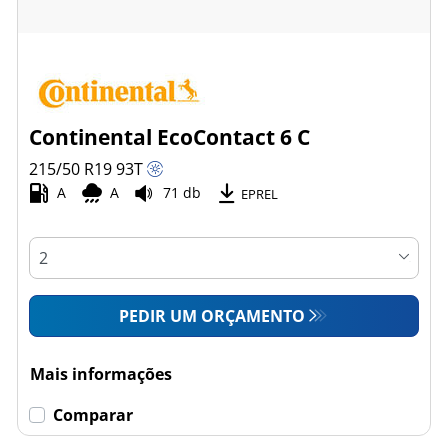
Continental EcoContact 6 C
215/50 R19
93
T
A
A
71 db
EPREL
PEDIR UM ORÇAMENTO
Mais informações
Comparar