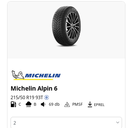
Michelin Alpin 6
215/50 R19
93
T
C
B
69 db
PMSF
EPREL