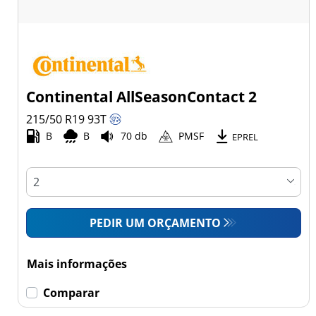
Continental AllSeasonContact 2
215/50 R19
93
T
B
B
70 db
PMSF
EPREL
PEDIR UM ORÇAMENTO
Mais informações
Comparar