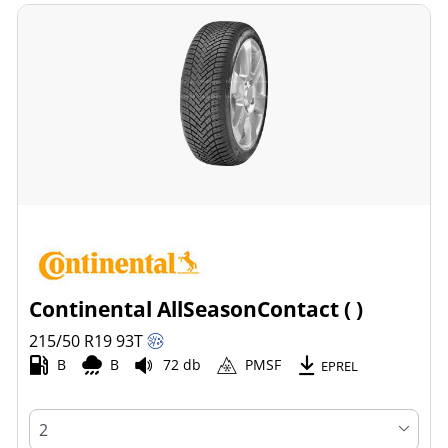
Continental AllSeasonContact ( )
215/50 R19
93
T
B
B
72 db
PMSF
EPREL