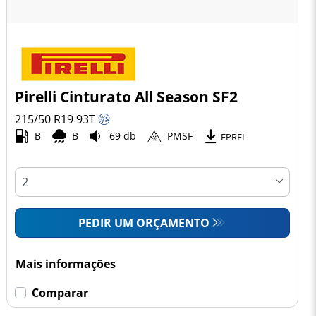
Pirelli Cinturato All Season SF2
215/50 R19
93
T
B
B
69 db
PMSF
EPREL
PEDIR UM ORÇAMENTO
Mais informações
Comparar