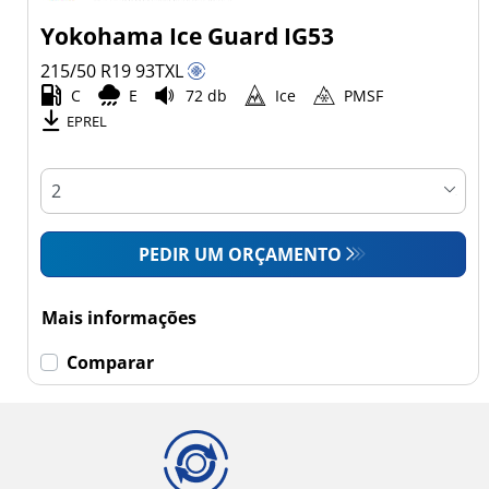
Yokohama Ice Guard IG53
215/50 R19
93
T
XL
C
E
72 db
Ice
PMSF
EPREL
PEDIR UM ORÇAMENTO
Mais informações
Comparar