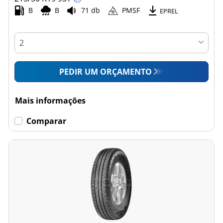
B
B
71 db
PMSF
EPREL
PEDIR UM ORÇAMENTO
Mais informações
Comparar