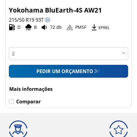
Yokohama BluEarth-4S AW21
215/50 R19
93
T
D
B
72 db
PMSF
EPREL
PEDIR UM ORÇAMENTO
Mais informações
Comparar