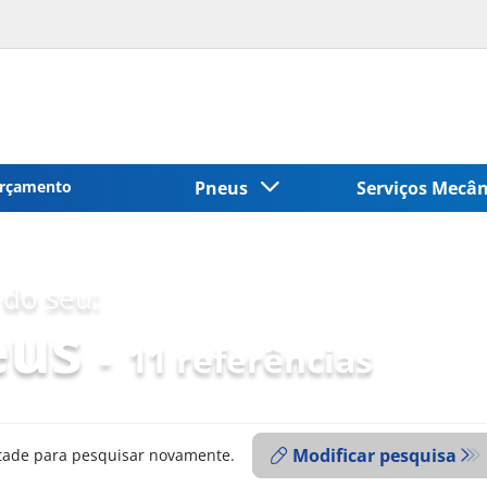
rçamento
Pneus
Serviços Mecâ
do seu:
eus
-
11 referências
Modificar pesquisa
ntade para pesquisar novamente.