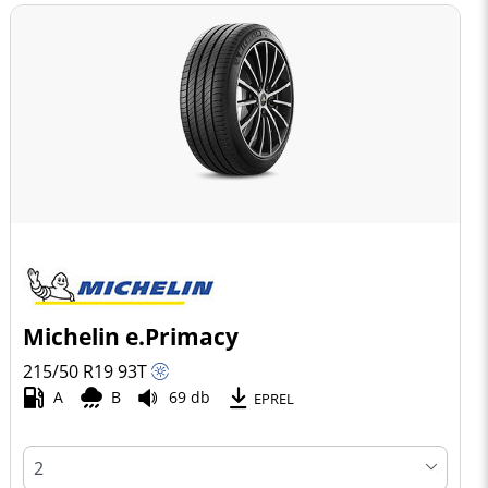
Michelin e.Primacy
215/50 R19
93
T
A
B
69 db
EPREL