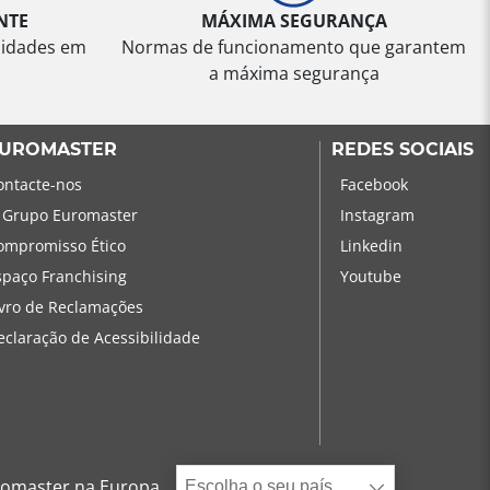
NTE
MÁXIMA SEGURANÇA
sidades em
Normas de funcionamento que garantem
a máxima segurança
UROMASTER
REDES SOCIAIS
ontacte-nos
Facebook
 Grupo Euromaster
Instagram
ompromisso Ético
Linkedin
spaço Franchising
Youtube
ivro de Reclamações
eclaração de Acessibilidade
omaster na Europa
Escolha o seu país