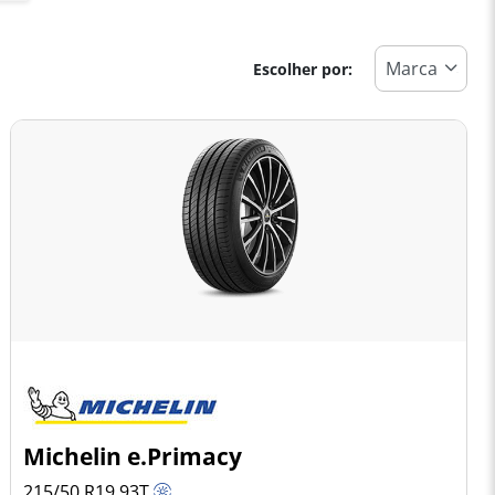
Escolher por:
Michelin e.Primacy
215/50 R19
93
T