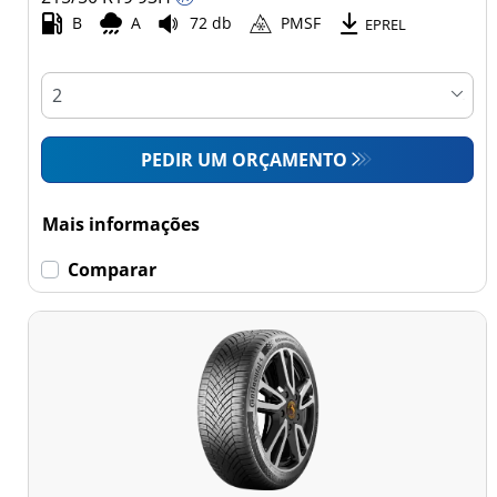
Comercial (0)
B
A
72 db
PMSF
EPREL
Esvaziamento limitado
Runflat (0)
PEDIR UM ORÇAMENTO
Sem esvaziamento
limitado (11)
Mais informações
Mais
Comparar
opções