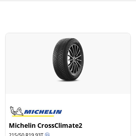
Michelin CrossClimate2
215/50 R19
93
T