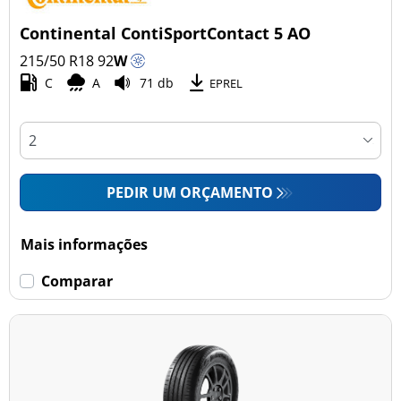
Continental ContiSportContact 5 AO
215/50 R18
92
W
C
A
71 db
EPREL
PEDIR UM ORÇAMENTO
Mais informações
Comparar