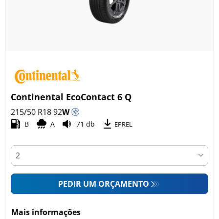
Continental EcoContact 6 Q
215/50 R18
92
W
B
A
71 db
EPREL
PEDIR UM ORÇAMENTO
Mais informações