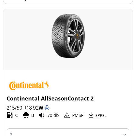
Continental AllSeasonContact 2
215/50 R18
92
W
C
B
70 db
PMSF
EPREL