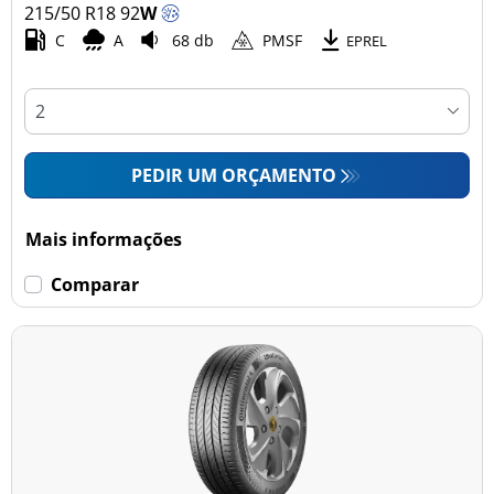
215/50 R18
92
W
C
A
68 db
PMSF
EPREL
PEDIR UM ORÇAMENTO
Mais informações
Comparar