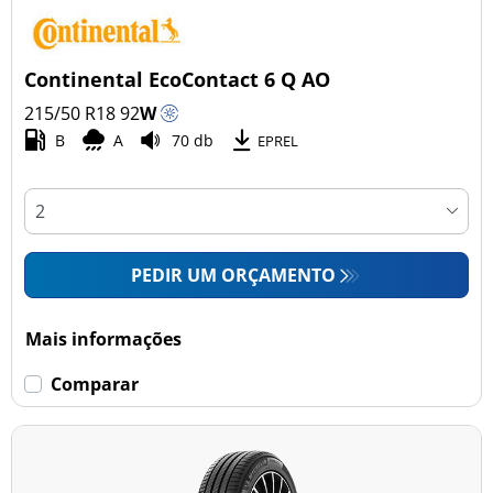
Continental EcoContact 6 Q AO
215/50 R18
92
W
B
A
70 db
EPREL
PEDIR UM ORÇAMENTO
Mais informações
Comparar