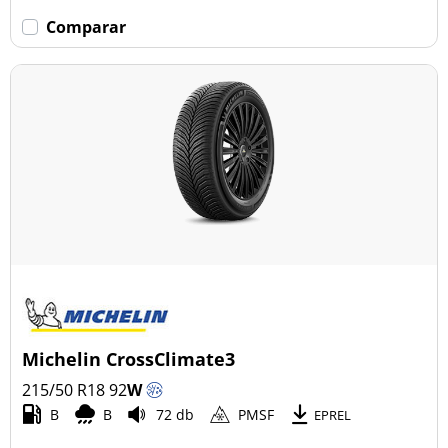
Comparar
Michelin CrossClimate3
215/50 R18
92
W
B
B
72 db
PMSF
EPREL