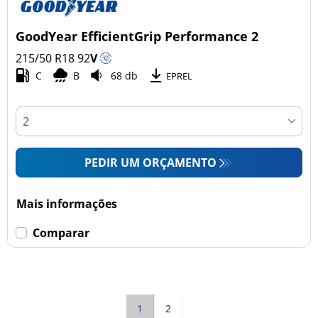
GoodYear EfficientGrip Performance 2
215/50 R18
92
V
C
B
68 db
EPREL
PEDIR UM ORÇAMENTO
Mais informações
Comparar
1
2