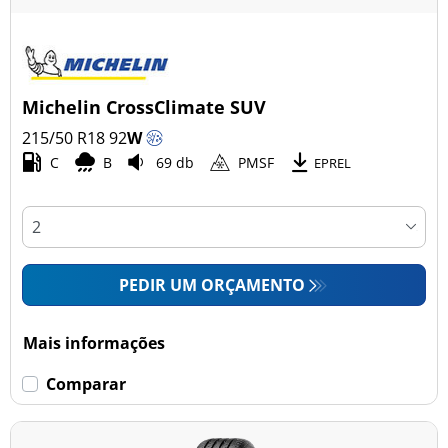
Michelin CrossClimate SUV
215/50 R18
92
W
C
B
69 db
PMSF
EPREL
PEDIR UM ORÇAMENTO
Mais informações
Comparar