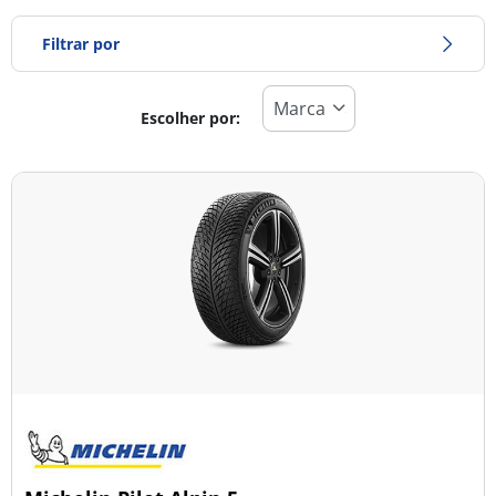
Filtrar por
Escolher por:
Tipo de pneu
Todos os tipos (36)
Inverno (4)
Verão (24)
Todas as estações (10)
Tipo de veículo
Todos os tipos (36)
Ligeiro (32)
Comercial (0)