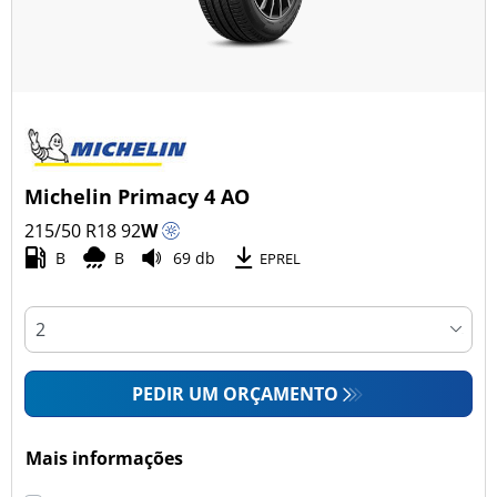
Michelin Primacy 4 AO
215/50 R18
92
W
B
B
69 db
EPREL
PEDIR UM ORÇAMENTO
Mais informações