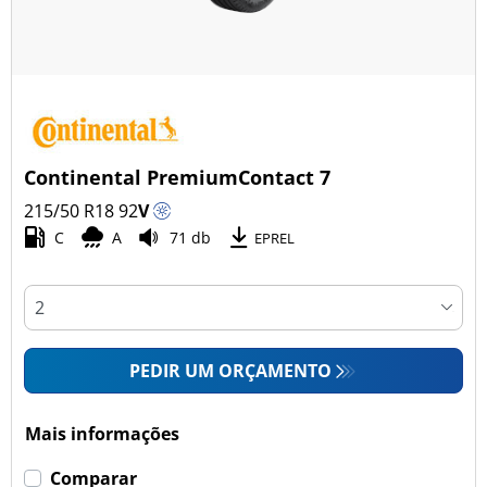
Continental PremiumContact 7
215/50 R18
92
V
C
A
71 db
EPREL
PEDIR UM ORÇAMENTO
Mais informações
Comparar