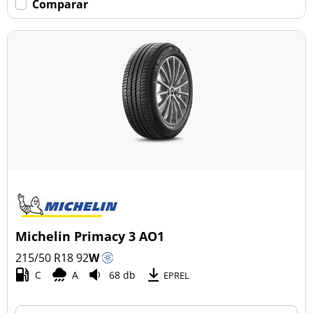
Comparar
Michelin Primacy 3 AO1
215/50 R18
92
W
C
A
68 db
EPREL