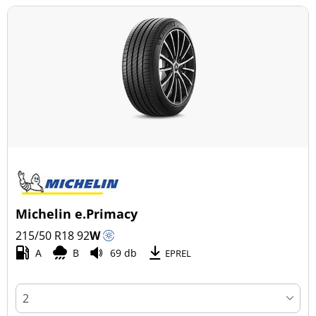
Michelin e.Primacy
215/50 R18
92
W
A
B
69 db
EPREL