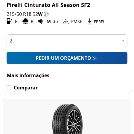
Pirelli Cinturato All Season SF2
215/50 R18
92
W
B
B
69 db
PMSF
EPREL
PEDIR UM ORÇAMENTO
Mais informações
Comparar