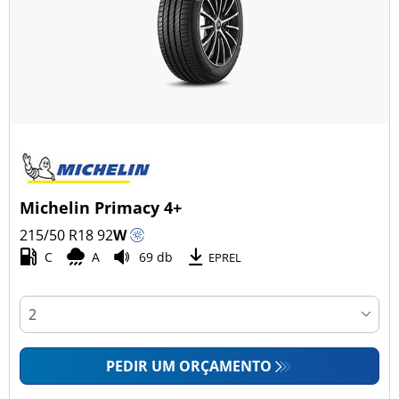
Michelin Primacy 4+
215/50 R18
92
W
C
A
69 db
EPREL
PEDIR UM ORÇAMENTO