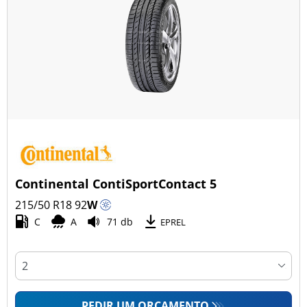
Continental ContiSportContact 5
215/50 R18
92
W
C
A
71 db
EPREL
PEDIR UM ORÇAMENTO