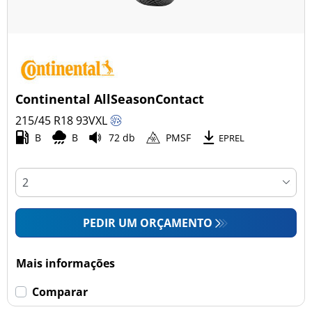
Continental AllSeasonContact
215/45 R18
93
V
XL
B
B
72 db
PMSF
EPREL
PEDIR UM ORÇAMENTO
Mais informações
Comparar