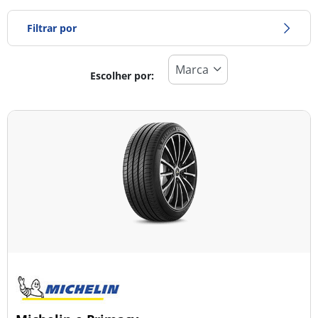
Filtrar por
Escolher por:
Tipo de pneu
Todos os tipos (33)
Inverno (5)
Verão (26)
Todas as estações (4)
Tipo de veículo
Todos os tipos (33)
Ligeiro (32)
Comercial (0)