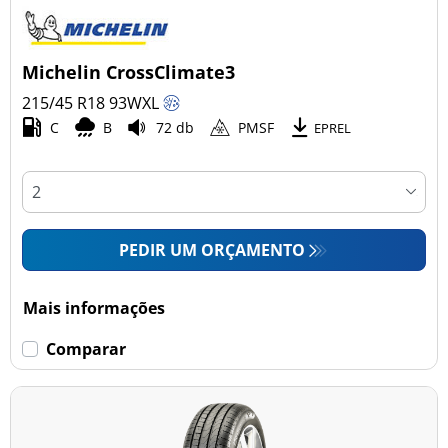
Michelin CrossClimate3
215/45 R18
93
W
XL
C
B
72 db
PMSF
EPREL
PEDIR UM ORÇAMENTO
Mais informações
Comparar