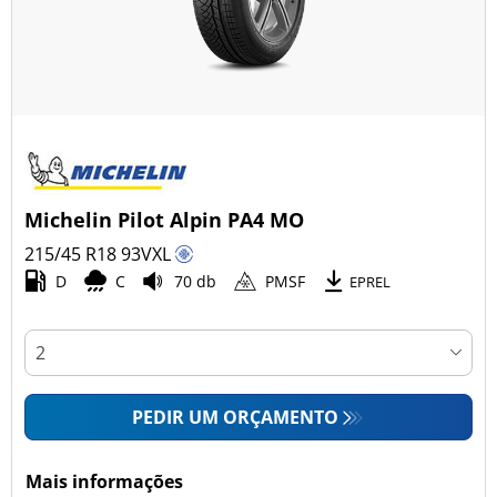
Michelin Pilot Alpin PA4 MO
215/45 R18
93
V
XL
D
C
70 db
PMSF
EPREL
PEDIR UM ORÇAMENTO
Mais informações