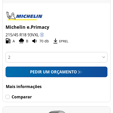
Michelin e.Primacy
215/45 R18
93
V
XL
A
B
70 db
EPREL
PEDIR UM ORÇAMENTO
Mais informações
Comparar