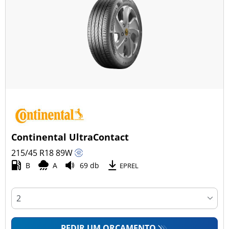
Continental UltraContact
215/45 R18
89
W
B
A
69 db
EPREL
PEDIR UM ORÇAMENTO