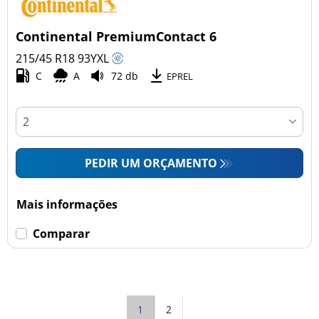
Continental PremiumContact 6
215/45 R18
93
Y
XL
C
A
72 db
EPREL
PEDIR UM ORÇAMENTO
Mais informações
Comparar
1
2