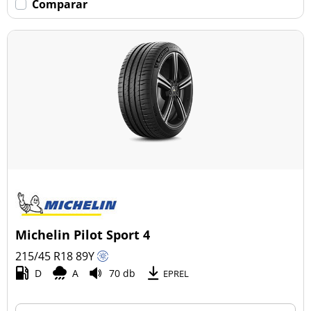
Comparar
Michelin Pilot Sport 4
215/45 R18
89
Y
D
A
70 db
EPREL