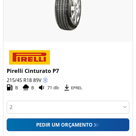
Pirelli Cinturato P7
215/45 R18
89
V
B
B
71 db
EPREL
PEDIR UM ORÇAMENTO