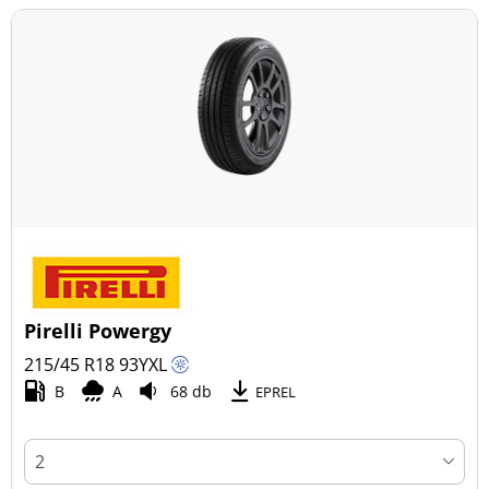
Pirelli Powergy
215/45 R18
93
Y
XL
B
A
68 db
EPREL