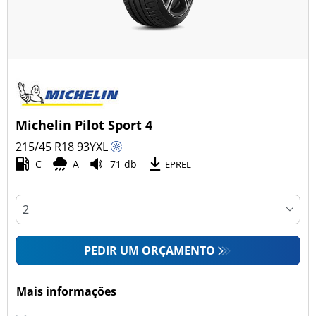
Michelin Pilot Sport 4
215/45 R18
93
Y
XL
C
A
71 db
EPREL
PEDIR UM ORÇAMENTO
Mais informações