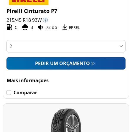
Pirelli Cinturato P7
215/45 R18
93
W
C
B
72 db
EPREL
PEDIR UM ORÇAMENTO
Mais informações
Comparar