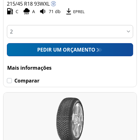
215/45 R18
93
W
XL
C
A
71 db
EPREL
PEDIR UM ORÇAMENTO
Mais informações
Comparar