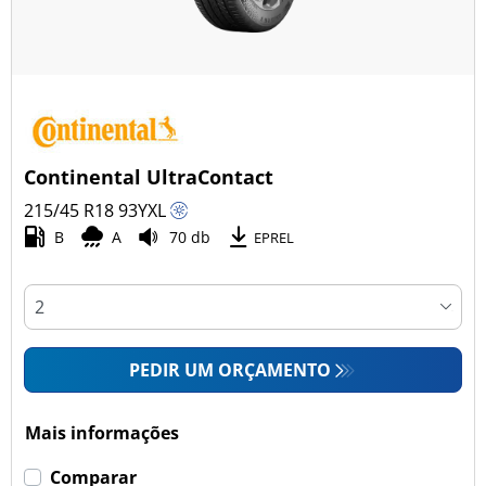
Continental UltraContact
215/45 R18
93
Y
XL
B
A
70 db
EPREL
PEDIR UM ORÇAMENTO
Mais informações
Comparar