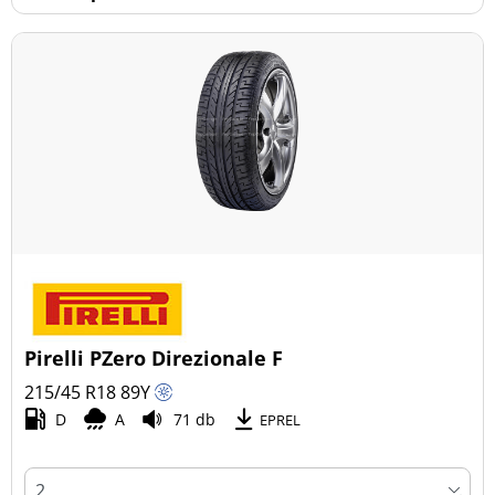
Pirelli PZero Direzionale F
215/45 R18
89
Y
D
A
71 db
EPREL