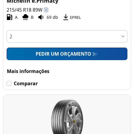
Michelin e.Primacy
215/45 R18
89
W
A
B
69 db
Esvaziamento limitado
EPREL
Runflat (0)
Sem esvaziamento limitado (33)
PEDIR UM ORÇAMENTO
Mais opções
Mais informações
Comparar