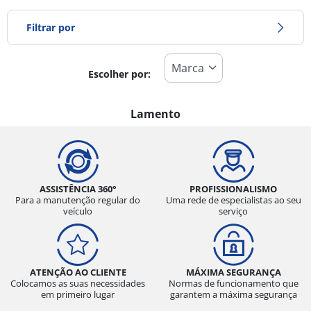
Filtrar por
Escolher por:
Tipo de pneu
Todos os tipos (0)
Lamento
Inverno (0)
Verão (0)
Todas as estações (0)
ASSISTÊNCIA 360°
PROFISSIONALISMO
Para a manutenção regular do
Uma rede de especialistas ao seu
veículo
serviço
Tipo de veículo
Todos os tipos (0)
ATENÇÃO AO CLIENTE
MÁXIMA SEGURANÇA
Ligeiro (0)
Colocamos as suas necessidades
Normas de funcionamento que
em primeiro lugar
garantem a máxima segurança
Comercial (0)