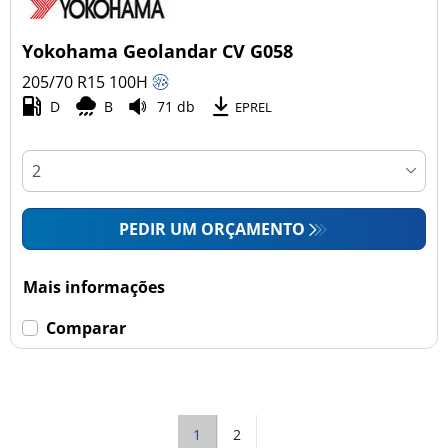
Yokohama Geolandar CV G058
205/70 R15
100
H
D
B
71 db
EPREL
PEDIR UM ORÇAMENTO
Mais informações
Comparar
1
2