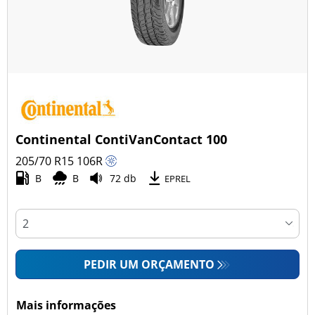
Continental ContiVanContact 100
205/70 R15
106
R
B
B
72 db
EPREL
PEDIR UM ORÇAMENTO
Mais informações