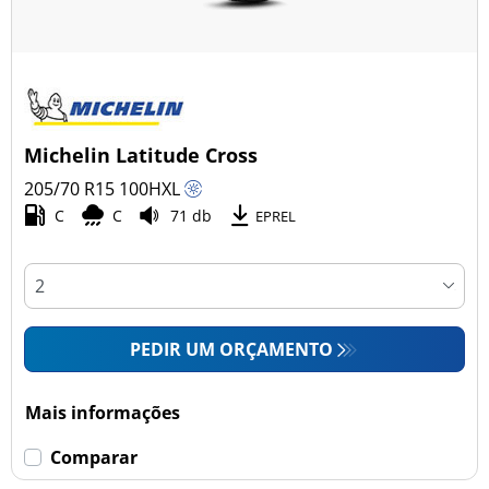
Michelin Latitude Cross
205/70 R15
100
H
XL
C
C
71 db
EPREL
PEDIR UM ORÇAMENTO
Mais informações
Comparar