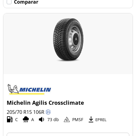
Comparar
Michelin Agilis Crossclimate
205/70 R15
106
R
C
A
73 db
PMSF
EPREL