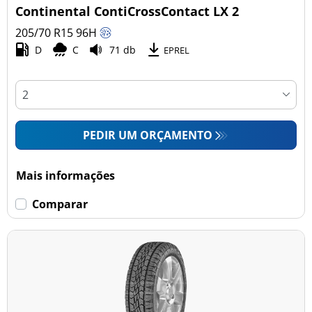
Continental ContiCrossContact LX 2
205/70 R15
96
H
D
C
71 db
EPREL
PEDIR UM ORÇAMENTO
Mais informações
Comparar