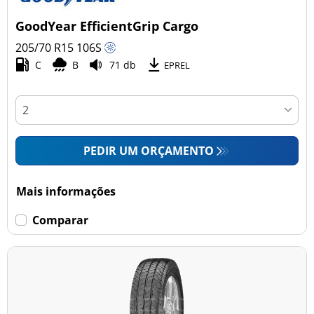
GoodYear EfficientGrip Cargo
205/70 R15
106
S
C
B
71 db
EPREL
PEDIR UM ORÇAMENTO
Mais informações
Comparar