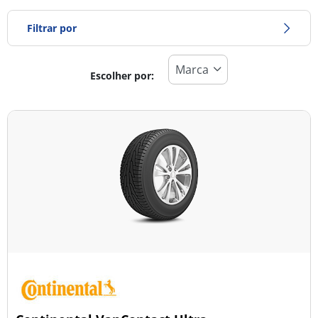
Filtrar por
Escolher por:
Tipo de pneu
Todos os tipos (31)
Inverno (10)
Verão (10)
Todas as estações (11)
Tipo de veículo
Todos os tipos (31)
Ligeiro (4)
Comercial (19)