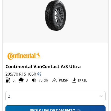
Continental VanContact A/S Ultra
205/70 R15
106
R
B
B
73 db
PMSF
EPREL
PEDIR UM ORÇAMENTO