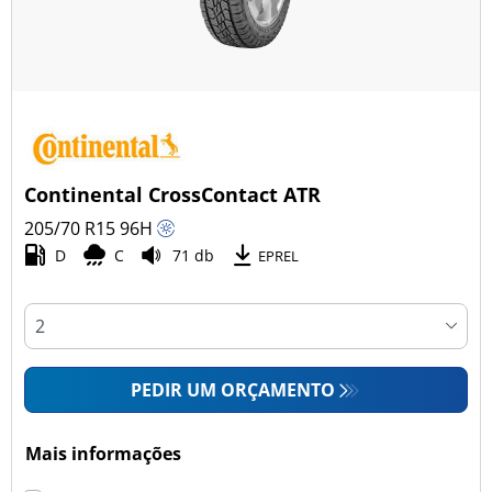
Continental CrossContact ATR
205/70 R15
96
H
D
C
71 db
EPREL
PEDIR UM ORÇAMENTO
Mais informações