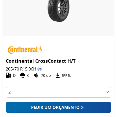
Continental CrossContact H/T
205/70 R15
96
H
D
C
70 db
EPREL
PEDIR UM ORÇAMENTO