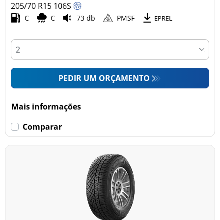
205/70 R15
106
S
C
C
73 db
PMSF
EPREL
PEDIR UM ORÇAMENTO
Mais informações
Comparar