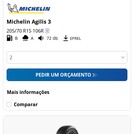
Michelin Agilis 3
205/70 R15
106
R
B
A
72 db
EPREL
PEDIR UM ORÇAMENTO
Mais informações
Comparar