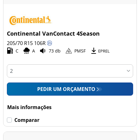
Continental VanContact 4Season
205/70 R15
106
R
C
A
73 db
PMSF
EPREL
PEDIR UM ORÇAMENTO
Mais informações
Comparar