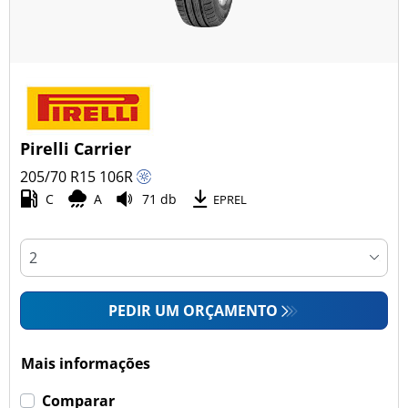
Pirelli Carrier
205/70 R15
106
R
C
A
71 db
EPREL
PEDIR UM ORÇAMENTO
Mais informações
Comparar