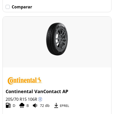
Comparar
Continental VanContact AP
205/70 R15
106
R
D
B
72 db
EPREL