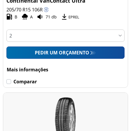
Continental VanContact Ultra
205/70 R15
106
R
B
A
71 db
Esvaziamento limitado
EPREL
Runflat (0)
Sem esvaziamento limitado (31)
PEDIR UM ORÇAMENTO
Mais opções
Mais informações
Comparar