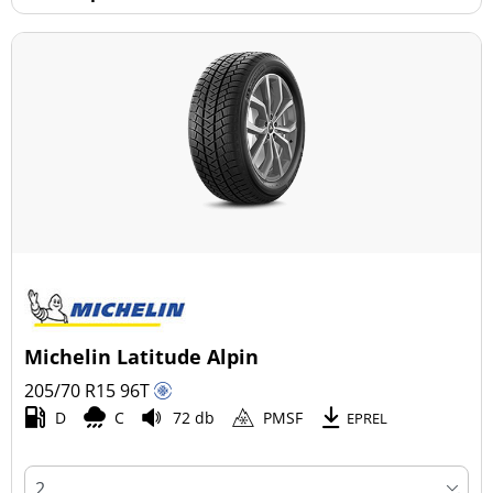
Michelin Latitude Alpin
205/70 R15
96
T
D
C
72 db
PMSF
EPREL