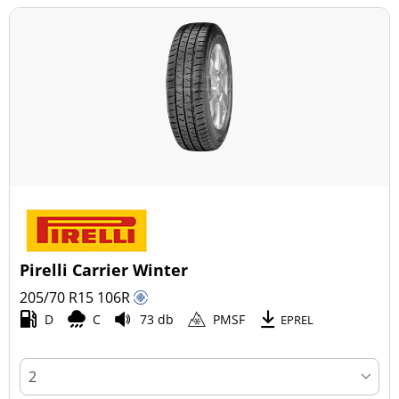
Pirelli Carrier Winter
205/70 R15
106
R
D
C
73 db
PMSF
EPREL