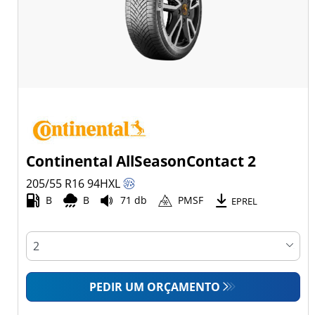
Continental AllSeasonContact 2
205/55 R16
94
H
XL
B
B
71 db
PMSF
EPREL
PEDIR UM ORÇAMENTO