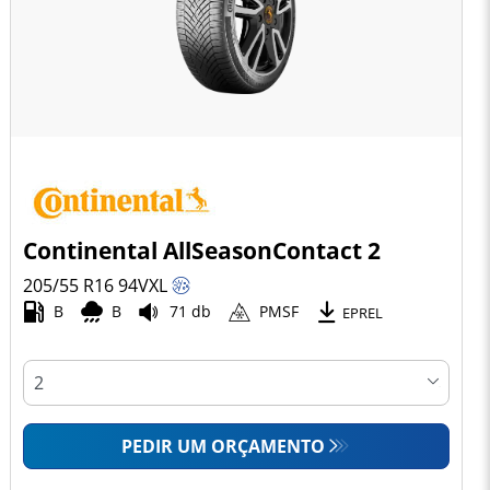
Continental AllSeasonContact 2
205/55 R16
94
V
XL
B
B
71 db
PMSF
EPREL
PEDIR UM ORÇAMENTO