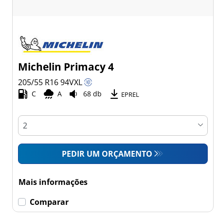
Michelin Primacy 4
205/55 R16
94
V
XL
C
A
68 db
EPREL
PEDIR UM ORÇAMENTO
Mais informações
Comparar