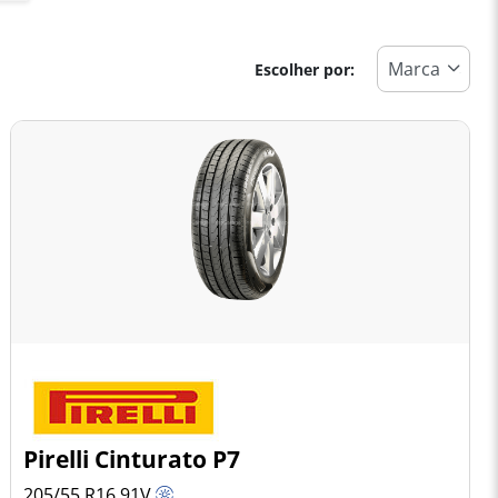
Escolher por:
Pirelli Cinturato P7
205/55 R16
91
V