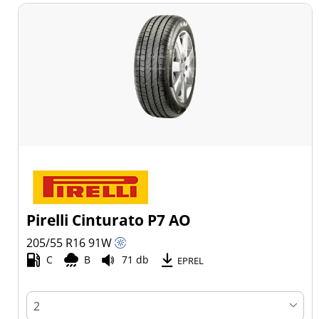
Pirelli Cinturato P7 AO
205/55 R16
91
W
C
B
71 db
EPREL