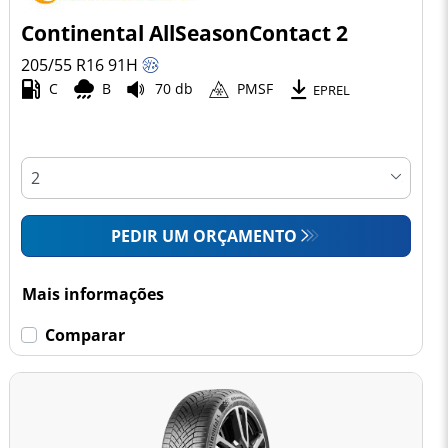
Continental AllSeasonContact 2
205/55 R16
91
H
C
B
70 db
PMSF
EPREL
PEDIR UM ORÇAMENTO
Mais informações
Comparar