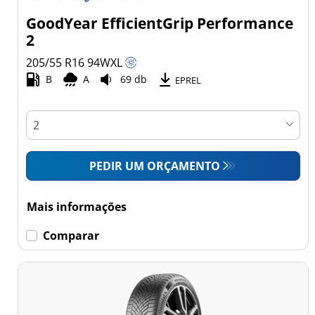
GoodYear EfficientGrip Performance
2
205/55 R16
94
W
XL
B
A
69 db
EPREL
PEDIR UM ORÇAMENTO
Mais informações
Comparar