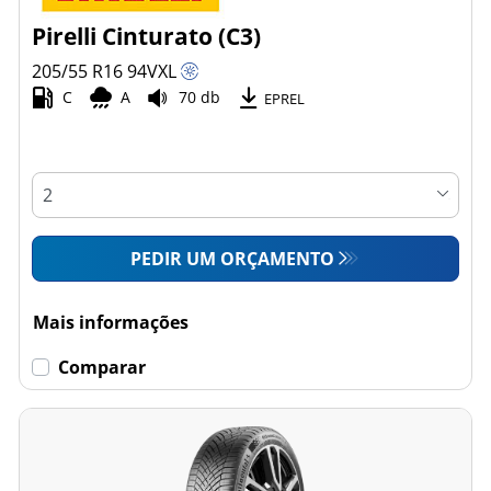
Pirelli Cinturato (C3)
205/55 R16
94
V
XL
C
A
70 db
EPREL
PEDIR UM ORÇAMENTO
Mais informações
Comparar