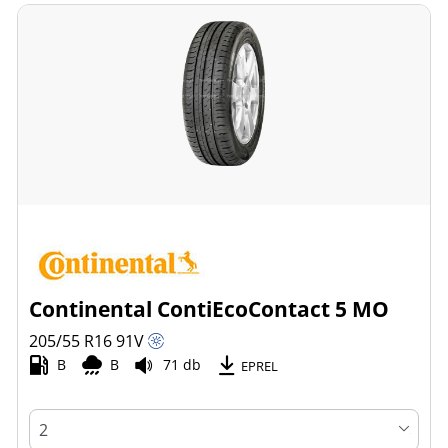
Continental ContiEcoContact 5 MO
205/55 R16
91
V
B
B
71 db
EPREL