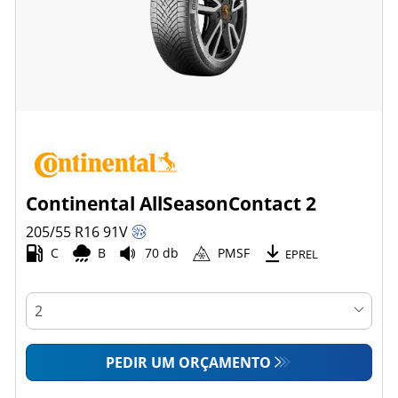
Continental AllSeasonContact 2
205/55 R16
91
V
C
B
70 db
PMSF
EPREL
PEDIR UM ORÇAMENTO