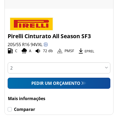
Pirelli Cinturato All Season SF3
205/55 R16
94
V
XL
C
A
72 db
PMSF
EPREL
PEDIR UM ORÇAMENTO
Mais informações
Comparar