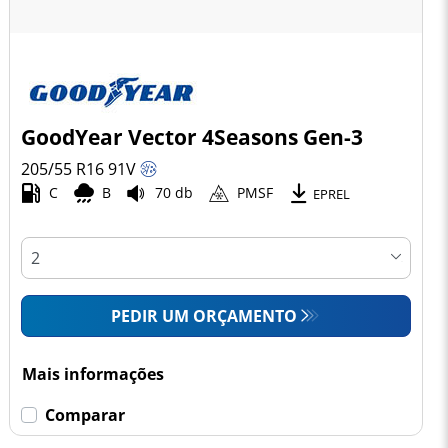
GoodYear Vector 4Seasons Gen-3
205/55 R16
91
V
C
B
70 db
PMSF
EPREL
PEDIR UM ORÇAMENTO
Mais informações
Comparar