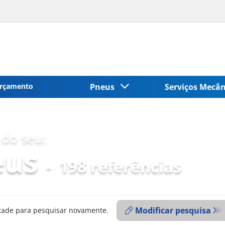
rçamento
Pneus
Serviços Mecâ
do seu:
eus
-
198 referências
Modificar pesquisa
ntade para pesquisar novamente.