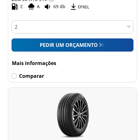
Comercial (0)
C
A
69 db
EPREL
Esvaziamento limitado
Runflat (16)
PEDIR UM ORÇAMENTO
Sem esvaziamento
limitado (198)
Mais informações
Mais
Comparar
opções