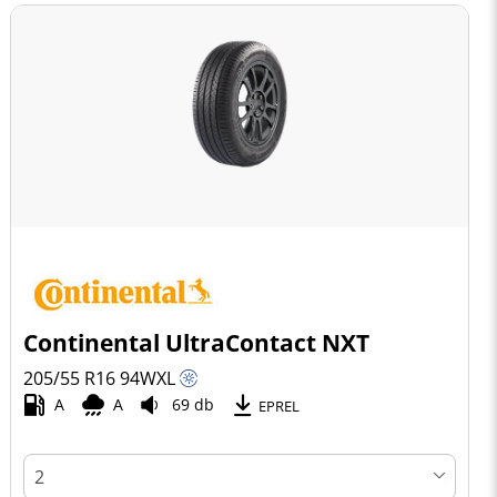
Continental UltraContact NXT
205/55 R16
94
W
XL
A
A
69 db
EPREL