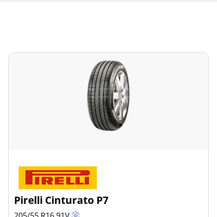
Pirelli Cinturato P7
205/55 R16
91
V