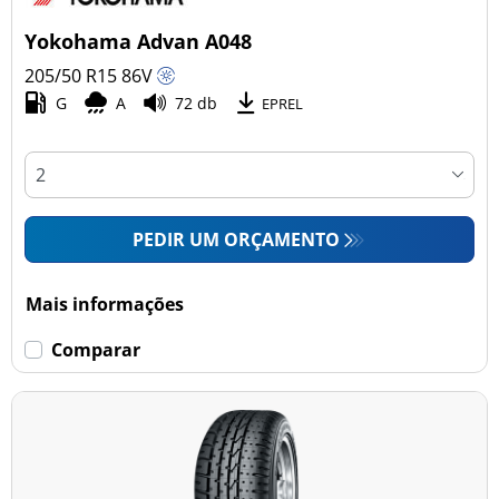
Yokohama Advan A048
205/50 R15
86
V
G
A
72 db
EPREL
PEDIR UM ORÇAMENTO
Mais informações
Comparar