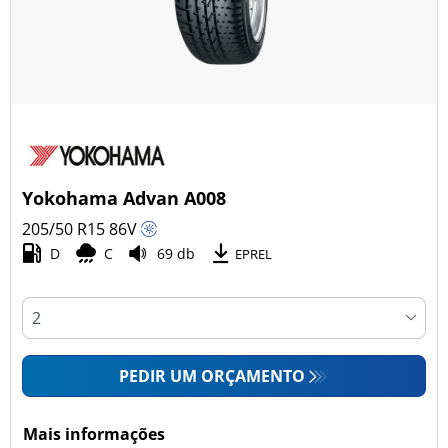
Yokohama Advan A008
205/50 R15
86
V
D
C
69 db
EPREL
PEDIR UM ORÇAMENTO
Mais informações