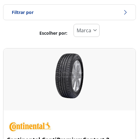
Filtrar por
Escolher por:
Tipo de pneu
Todos os tipos (6)
Inverno (0)
Verão (6)
Todas as estações (0)
Tipo de veículo
Todos os tipos (6)
Ligeiro (6)
Comercial (0)