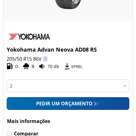
Yokohama Advan Neova AD08 RS
205/50 R15
86
V
D
B
70 db
EPREL
PEDIR UM ORÇAMENTO
Mais informações
Comparar