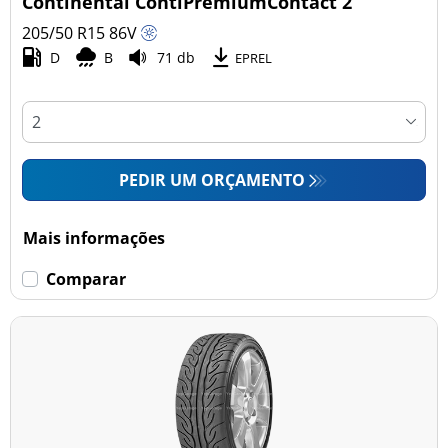
Continental ContiPremiumContact 2
205/50 R15
86
V
D
B
71 db
Esvaziamento limitado
EPREL
Runflat (0)
Sem esvaziamento limitado (6)
PEDIR UM ORÇAMENTO
Mais opções
Mais informações
Comparar