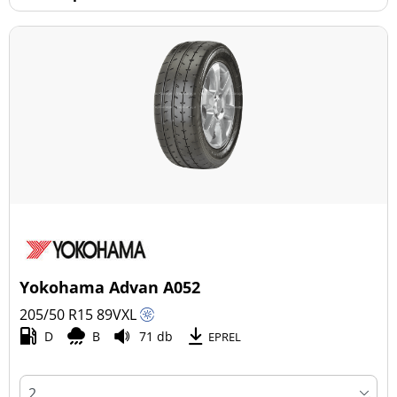
Yokohama Advan A052
205/50 R15
89
V
XL
D
B
71 db
EPREL