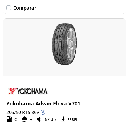
Comparar
Yokohama Advan Fleva V701
205/50 R15
86
V
C
A
67 db
EPREL