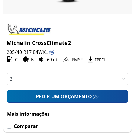
Michelin CrossClimate2
205/40 R17
84
W
XL
C
B
69 db
PMSF
EPREL
PEDIR UM ORÇAMENTO
Mais informações
Comparar