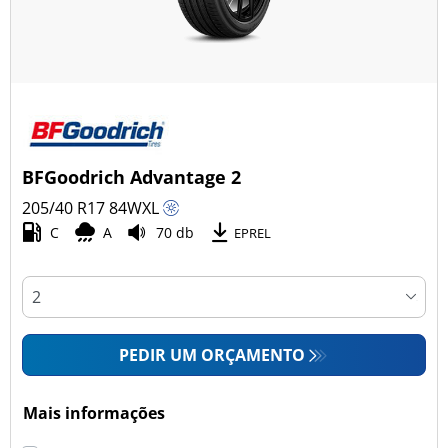
BFGoodrich Advantage 2
205/40 R17
84
W
XL
C
A
70 db
EPREL
PEDIR UM ORÇAMENTO
Mais informações