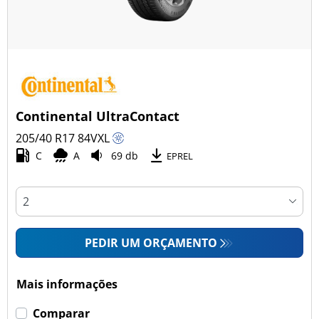
Continental UltraContact
205/40 R17
84
V
XL
C
A
69 db
EPREL
PEDIR UM ORÇAMENTO
Mais informações
Comparar