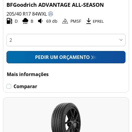
BFGoodrich ADVANTAGE ALL-SEASON
205/40 R17
84
W
XL
D
B
69 db
PMSF
EPREL
PEDIR UM ORÇAMENTO
Mais informações
Comparar