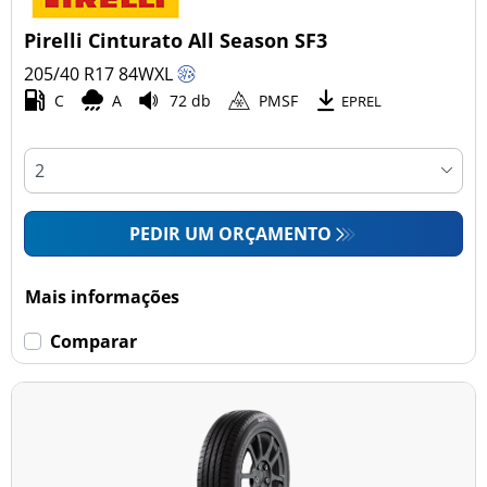
Pirelli Cinturato All Season SF3
205/40 R17
84
W
XL
C
A
72 db
PMSF
EPREL
PEDIR UM ORÇAMENTO
Mais informações
Comparar