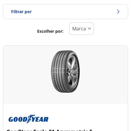
Filtrar por
Escolher por:
Tipo de pneu
Todos os tipos (23)
Inverno (2)
Verão (17)
Todas as estações (6)
Tipo de veículo
Todos os tipos (23)
Ligeiro (23)
Comercial (0)