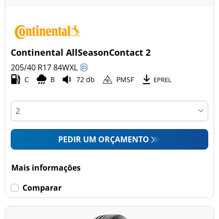
Continental AllSeasonContact 2
205/40 R17
84
W
XL
C
B
72 db
PMSF
EPREL
PEDIR UM ORÇAMENTO
Mais informações
Comparar