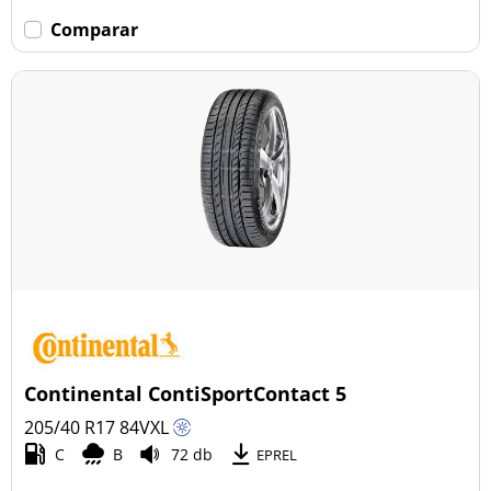
Comparar
Continental ContiSportContact 5
205/40 R17
84
V
XL
C
B
72 db
EPREL