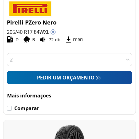
Pirelli PZero Nero
205/40 R17
84
W
XL
D
B
72 db
EPREL
PEDIR UM ORÇAMENTO
Mais informações
Comparar