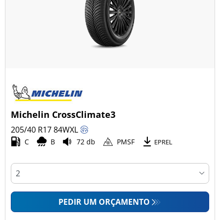
Michelin CrossClimate3
205/40 R17
84
W
XL
C
B
72 db
PMSF
EPREL
PEDIR UM ORÇAMENTO