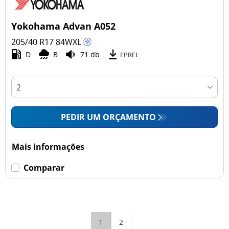
Yokohama Advan A052
205/40 R17
84
W
XL
D
B
71 db
EPREL
PEDIR UM ORÇAMENTO
Mais informações
Comparar
1
2