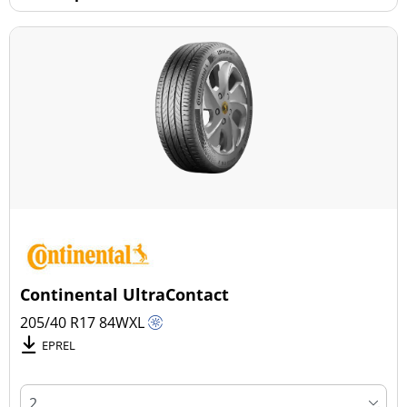
Continental UltraContact
205/40 R17
84
W
XL
EPREL