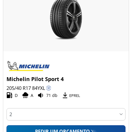
Michelin Pilot Sport 4
205/40 R17
84
Y
XL
D
A
71 db
EPREL
PEDIR UM ORÇAMENTO