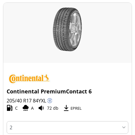
Continental PremiumContact 6
205/40 R17
84
Y
XL
C
A
72 db
EPREL