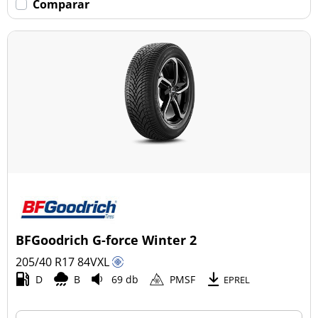
Comparar
BFGoodrich G-force Winter 2
205/40 R17
84
V
XL
D
B
69 db
PMSF
EPREL