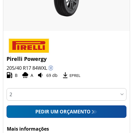
Pirelli Powergy
205/40 R17
84
W
XL
B
A
69 db
EPREL
PEDIR UM ORÇAMENTO
Mais informações