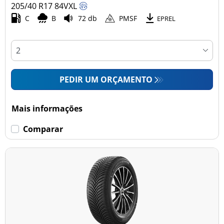
205/40 R17
84
V
XL
C
B
72 db
PMSF
EPREL
PEDIR UM ORÇAMENTO
Mais informações
Comparar