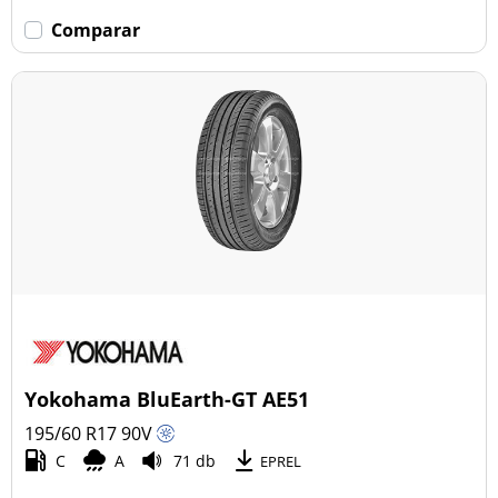
Comparar
Yokohama BluEarth-GT AE51
195/60 R17
90
V
C
A
71 db
EPREL