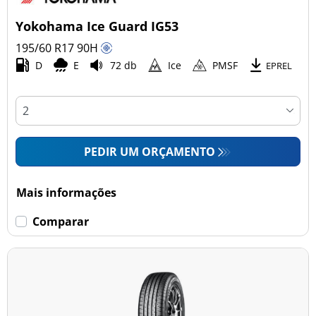
Yokohama Ice Guard IG53
195/60 R17
90
H
D
E
72 db
Ice
PMSF
EPREL
PEDIR UM ORÇAMENTO
Mais informações
Comparar