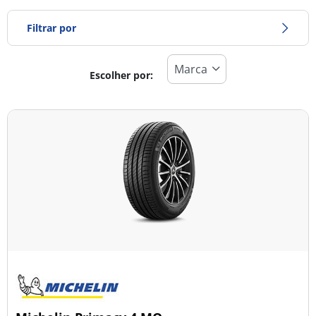
Filtrar por
Escolher por:
Tipo de pneu
Todos os tipos (6)
Inverno (2)
Verão (4)
Todas as estações (0)
Tipo de veículo
Todos os tipos (6)
Ligeiro (5)
Comercial (0)