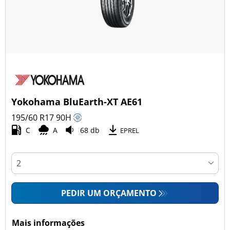
Yokohama BluEarth-XT AE61
195/60 R17
90
H
C
A
68 db
EPREL
PEDIR UM ORÇAMENTO
Mais informações