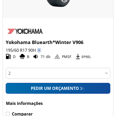
Yokohama Bluearth*Winter V906
195/60 R17
90
H
D
B
71 db
PMSF
EPREL
PEDIR UM ORÇAMENTO
Mais informações
Comparar