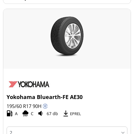
Yokohama Bluearth-FE AE30
195/60 R17
90
H
A
C
67 db
EPREL