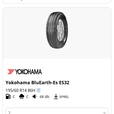
Yokohama BluEarth-Es ES32
195/60 R14
86
H
C
C
68 db
EPREL