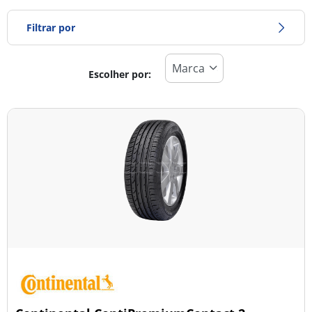
Filtrar por
Escolher por:
Tipo de pneu
Todos os tipos (5)
Inverno (0)
Verão (5)
Todas as estações (0)
Tipo de veículo
Todos os tipos (5)
Ligeiro (5)
Comercial (0)