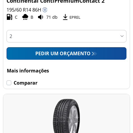
Continental ContiPremiumContact 2
195/60 R14
86
H
C
B
71 db
Esvaziamento limitado
EPREL
Runflat (0)
Sem esvaziamento limitado (5)
PEDIR UM ORÇAMENTO
Mais opções
Mais informações
Comparar