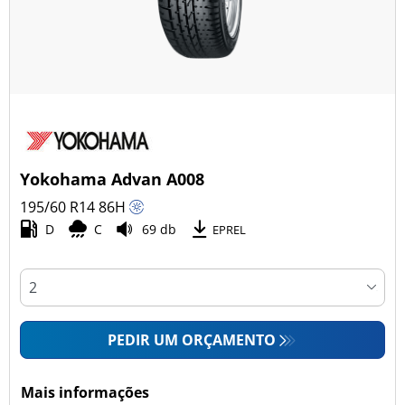
Yokohama Advan A008
195/60 R14
86
H
D
C
69 db
EPREL
PEDIR UM ORÇAMENTO
Mais informações