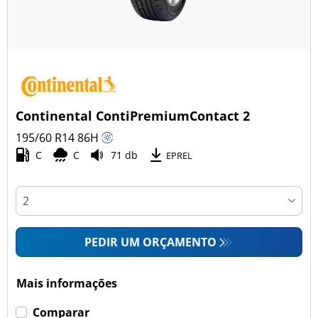
Continental ContiPremiumContact 2
195/60 R14
86
H
C
C
71 db
EPREL
PEDIR UM ORÇAMENTO
Mais informações
Comparar