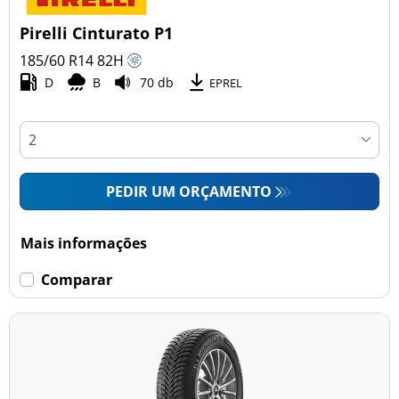
Pirelli Cinturato P1
185/60 R14
82
H
D
B
70 db
EPREL
PEDIR UM ORÇAMENTO
Mais informações
Comparar