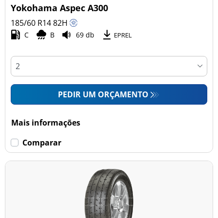
Yokohama Aspec A300
185/60 R14
82
H
C
B
69 db
EPREL
PEDIR UM ORÇAMENTO
Mais informações
Comparar