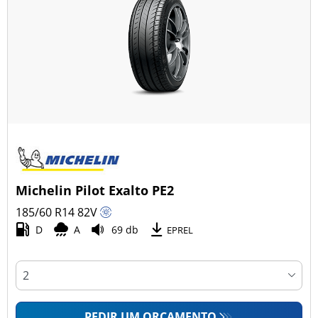
Michelin Pilot Exalto PE2
185/60 R14
82
V
D
A
69 db
EPREL
PEDIR UM ORÇAMENTO