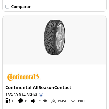
Comparar
Continental AllSeasonContact
185/60 R14
86
H
XL
B
B
71 db
PMSF
EPREL