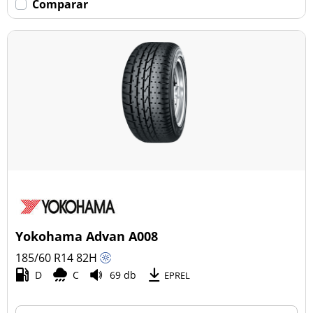
Comparar
Yokohama Advan A008
185/60 R14
82
H
D
C
69 db
EPREL