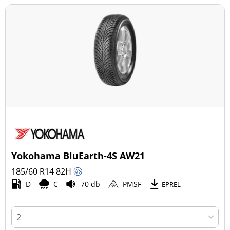
Yokohama BluEarth-4S AW21
185/60 R14
82
H
D
C
70 db
PMSF
EPREL