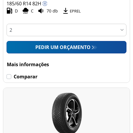
185/60 R14
82
H
D
C
70 db
EPREL
PEDIR UM ORÇAMENTO
Mais informações
Comparar