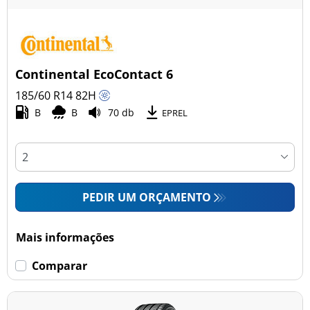
Continental EcoContact 6
185/60 R14
82
H
B
B
70 db
EPREL
PEDIR UM ORÇAMENTO
Mais informações
Comparar