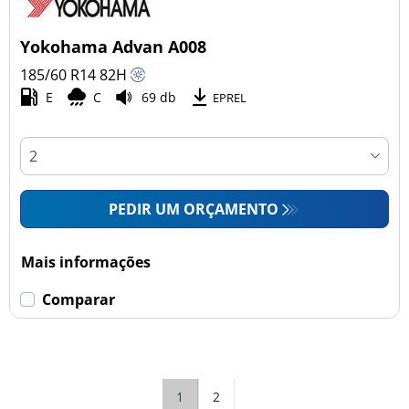
Yokohama Advan A008
185/60 R14
82
H
E
C
69 db
EPREL
PEDIR UM ORÇAMENTO
Mais informações
Comparar
1
2