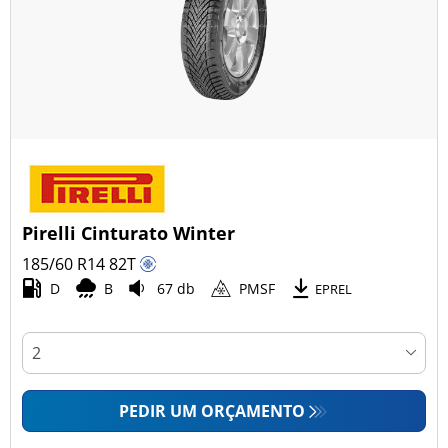
Pirelli Cinturato Winter
185/60 R14
82
T
D
B
67 db
PMSF
EPREL
PEDIR UM ORÇAMENTO