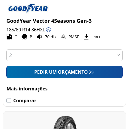
GoodYear Vector 4Seasons Gen-3
185/60 R14
86
H
XL
C
B
70 db
PMSF
EPREL
PEDIR UM ORÇAMENTO
Mais informações
Comparar