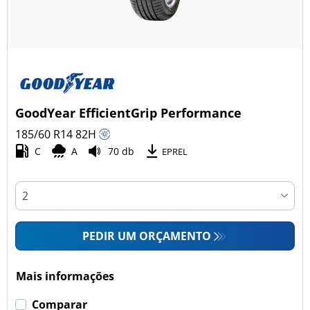
GoodYear EfficientGrip Performance
185/60 R14
82
H
C
A
70 db
EPREL
PEDIR UM ORÇAMENTO
Mais informações
Comparar