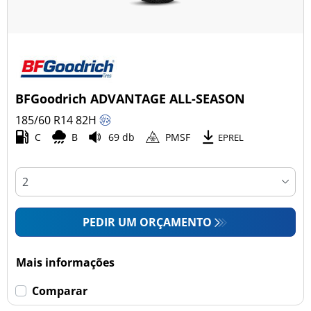
BFGoodrich ADVANTAGE ALL-SEASON
185/60 R14
82
H
C
B
69 db
PMSF
EPREL
PEDIR UM ORÇAMENTO
Mais informações
Comparar