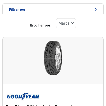
Filtrar por
Escolher por:
Tipo de pneu
Todos os tipos (25)
Inverno (6)
Verão (16)
Todas as estações (5)
Tipo de veículo
Todos os tipos (25)
Ligeiro (25)
Comercial (0)