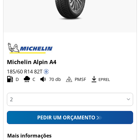
Michelin Alpin A4
185/60 R14
82
T
D
C
70 db
PMSF
EPREL
PEDIR UM ORÇAMENTO
Mais informações