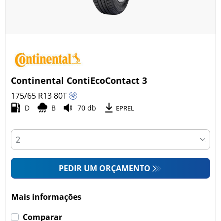
Continental ContiEcoContact 3
175/65 R13
80
T
D
B
70 db
EPREL
PEDIR UM ORÇAMENTO
Mais informações
Comparar