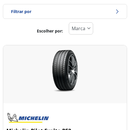
Filtrar por
Escolher por:
Tipo de pneu
Todos os tipos (3)
Inverno (1)
Verão (2)
Todas as estações (0)
Tipo de veículo
Todos os tipos (3)
Ligeiro (3)
Comercial (0)