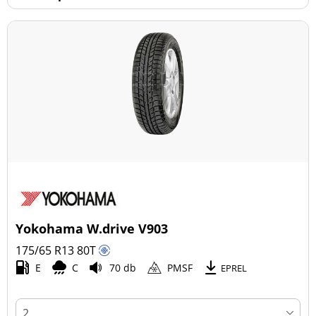
Yokohama W.drive V903
175/65 R13
80
T
E
C
70 db
PMSF
EPREL