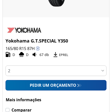
Yokohama G.T.SPECIAL Y350
165/80 R15
87
H
D
D
67 db
EPREL
PEDIR UM ORÇAMENTO
Mais informações
Comparar