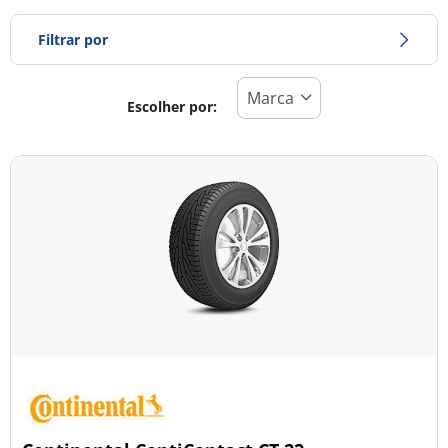
Filtrar por
Escolher por:
Tipo de pneu
Todos os tipos (2)
Inverno (0)
Verão (2)
Todas as estações (0)
Tipo de veículo
Todos os tipos (2)
Ligeiro (2)
Comercial (0)