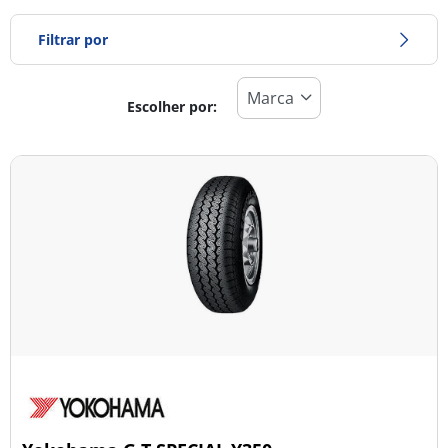
Filtrar por
Escolher por:
Tipo de pneu
Todos os tipos (1)
Inverno (0)
Verão (1)
Todas as estações (0)
Tipo de veículo
Todos os tipos (1)
Ligeiro (1)
Comercial (0)