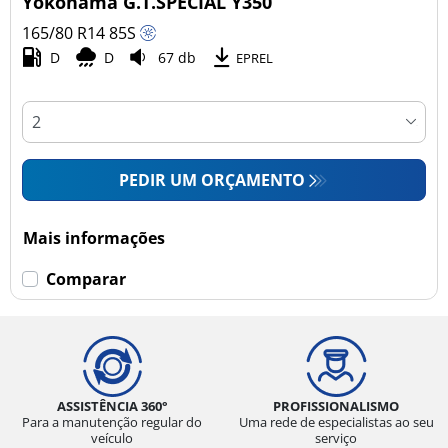
Yokohama G.T.SPECIAL Y350
165/80 R14
85
S
D
D
67 db
Esvaziamento limitado
EPREL
Runflat (0)
Sem esvaziamento limitado (1)
PEDIR UM ORÇAMENTO
Mais opções
Mais informações
Comparar
ASSISTÊNCIA 360°
PROFISSIONALISMO
Para a manutenção regular do
Uma rede de especialistas ao seu
veículo
serviço