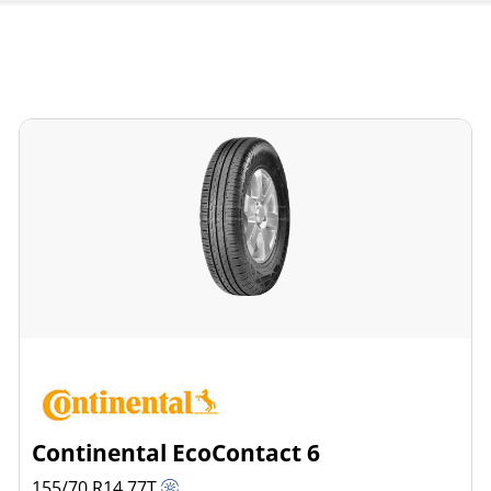
Continental EcoContact 6
155/70 R14
77
T