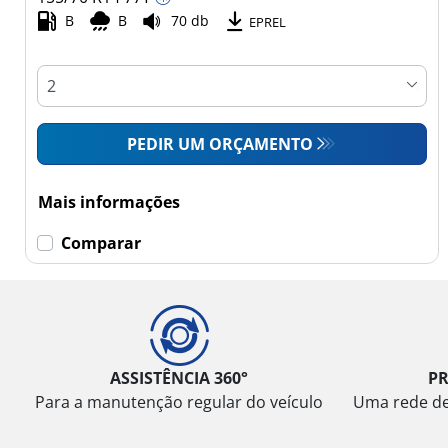
Comercial (0)
B
B
70 db
EPREL
Esvaziamento limitado
Runflat (0)
PEDIR UM ORÇAMENTO
Sem esvaziamento
limitado (3)
Mais informações
Mais
Comparar
opções
ASSISTÊNCIA 360°
P
Para a manutenção regular do veículo
Uma rede de 