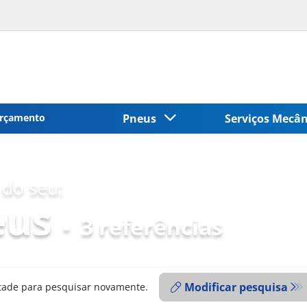
rçamento
Pneus
Serviços Mecâ
do seu:
eus
-
3 referências
Modificar pesquisa
ntade para pesquisar novamente.