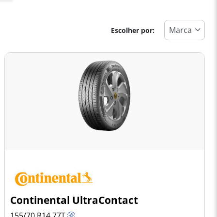
Escolher por:
Continental UltraContact
155/70 R14
77
T