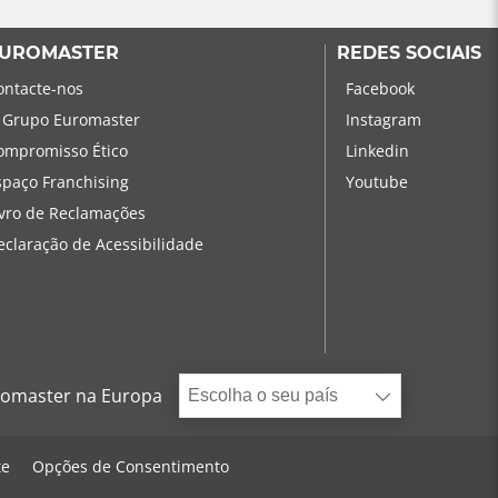
UROMASTER
REDES SOCIAIS
ontacte-nos
Facebook
 Grupo Euromaster
Instagram
ompromisso Ético
Linkedin
spaço Franchising
Youtube
ivro de Reclamações
eclaração de Acessibilidade
omaster na Europa
Escolha o seu país
te
Opções de Consentimento