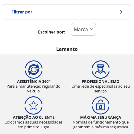
Filtrar por
Escolher por:
Tipo de pneu
Todos os tipos (0)
Lamento
Inverno (0)
Verão (0)
Todas as estações (0)
ASSISTÊNCIA 360°
PROFISSIONALISMO
Para a manutenção regular do
Uma rede de especialistas ao seu
veículo
serviço
Tipo de veículo
Todos os tipos (0)
ATENÇÃO AO CLIENTE
MÁXIMA SEGURANÇA
Ligeiro (0)
Colocamos as suas necessidades
Normas de funcionamento que
em primeiro lugar
garantem a máxima segurança
Comercial (0)