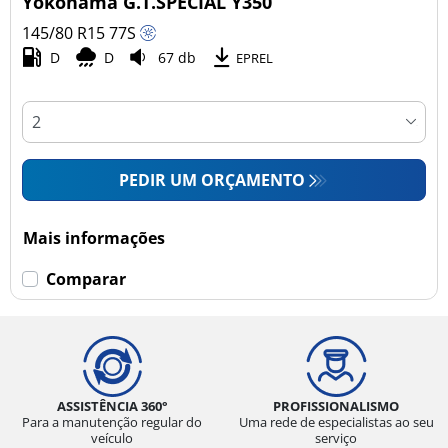
Yokohama G.T.SPECIAL Y350
145/80 R15
77
S
D
D
67 db
Esvaziamento limitado
EPREL
Runflat (0)
Sem esvaziamento limitado (1)
PEDIR UM ORÇAMENTO
Mais opções
Mais informações
Comparar
ASSISTÊNCIA 360°
PROFISSIONALISMO
Para a manutenção regular do
Uma rede de especialistas ao seu
veículo
serviço