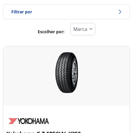
Filtrar por
Escolher por:
Tipo de pneu
Todos os tipos (1)
Inverno (0)
Verão (1)
Todas as estações (0)
Tipo de veículo
Todos os tipos (1)
Ligeiro (1)
Comercial (0)