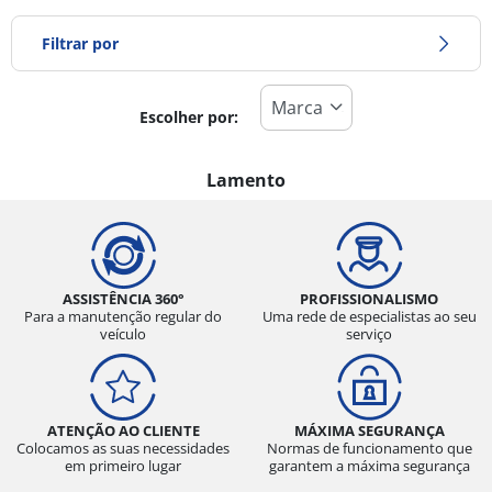
Filtrar por
Escolher por:
Tipo de pneu
Todos os tipos (0)
Lamento
Inverno (0)
Verão (0)
Todas as estações (0)
ASSISTÊNCIA 360°
PROFISSIONALISMO
Para a manutenção regular do
Uma rede de especialistas ao seu
veículo
serviço
Tipo de veículo
Todos os tipos (0)
ATENÇÃO AO CLIENTE
MÁXIMA SEGURANÇA
Ligeiro (0)
Colocamos as suas necessidades
Normas de funcionamento que
em primeiro lugar
garantem a máxima segurança
Comercial (0)