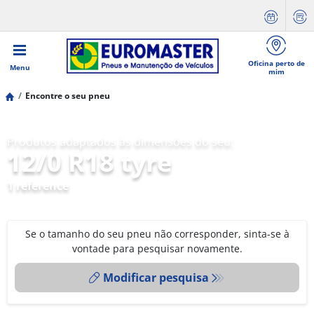
Oficina perto de
Menu
mim
Encontre o seu pneu
Produtos adaptados às dimensões do seu:
12/0 R18 tyre
1 reference
Se o tamanho do seu pneu não corresponder, sinta-se à
vontade para pesquisar novamente.
Modificar pesquisa