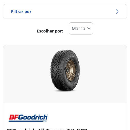
Filtrar por
Escolher por:
Tipo de pneu
Todos os tipos (1)
Inverno (0)
Verão (0)
Todas as estações (1)
Tipo de veículo
Todos os tipos (1)
Ligeiro (0)
Comercial (0)