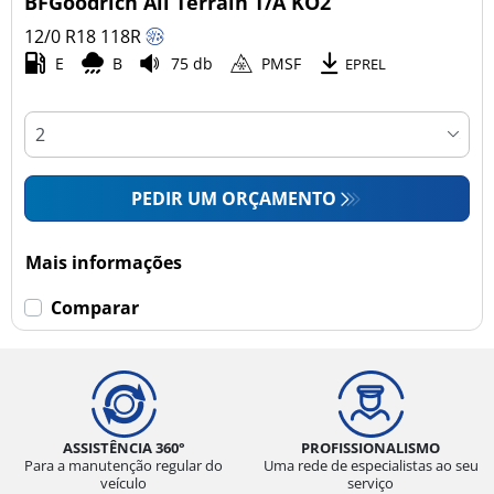
BFGoodrich All Terrain T/A KO2
12/0 R18
118
R
E
B
75 db
PMSF
Esvaziamento limitado
EPREL
Runflat (0)
Sem esvaziamento limitado (1)
PEDIR UM ORÇAMENTO
Mais opções
Mais informações
Comparar
ASSISTÊNCIA 360°
PROFISSIONALISMO
Para a manutenção regular do
Uma rede de especialistas ao seu
veículo
serviço