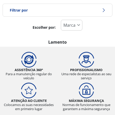
Filtrar por
Escolher por:
Tipo de pneu
Todos os tipos (0)
Lamento
Inverno (0)
Verão (0)
Todas as estações (0)
ASSISTÊNCIA 360°
PROFISSIONALISMO
Para a manutenção regular do
Uma rede de especialistas ao seu
veículo
serviço
Tipo de veículo
Todos os tipos (0)
ATENÇÃO AO CLIENTE
MÁXIMA SEGURANÇA
Ligeiro (0)
Colocamos as suas necessidades
Normas de funcionamento que
em primeiro lugar
garantem a máxima segurança
Comercial (0)