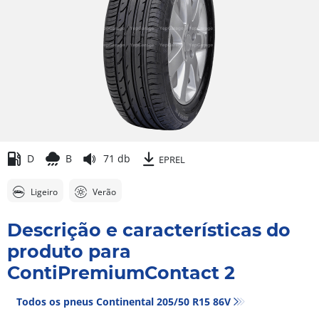
D
B
71 db
EPREL
Ligeiro
Verão
Descrição e características do
produto para
ContiPremiumContact 2
Todos os pneus Continental 205/50 R15 86V