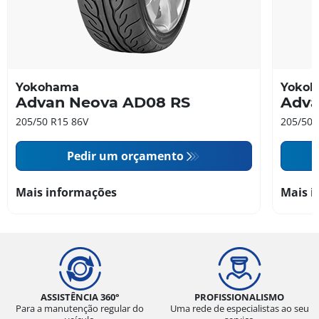
Yokohama
Yoko
Advan Neova AD08 RS
Adva
205/50 R15 86V
205/50 
Pedir um orçamento
Mais informações
Mais i
ASSISTÊNCIA 360°
PROFISSIONALISMO
Para a manutenção regular do
Uma rede de especialistas ao seu