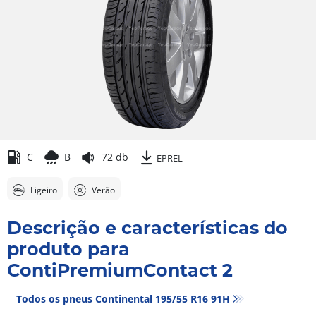
C
B
72 db
EPREL
Ligeiro
Verão
Descrição e características do
produto para
ContiPremiumContact 2
Todos os pneus Continental 195/55 R16 91H