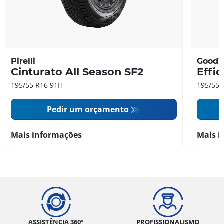
Pirelli
GoodY
Cinturato All Season SF2
Effi
195/55 R16 91H
195/55 
Pedir um orçamento
Mais informações
Mais i
ASSISTÊNCIA 360°
PROFISSIONALISMO