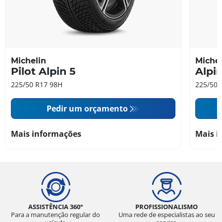
Michelin
Michel
Pilot Alpin 5
Alpin
225/50 R17 98H
225/50 
Pedir um orçamento
Mais informações
Mais i
ASSISTÊNCIA 360°
PROFISSIONALISMO
Para a manutenção regular do
Uma rede de especialistas ao seu