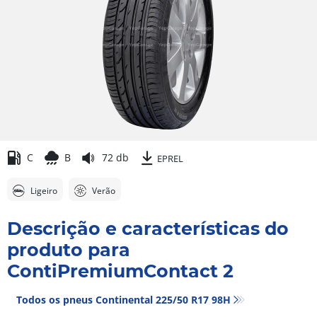
C
B
72 db
EPREL
Ligeiro
Verão
Descrição e características do
produto para
ContiPremiumContact 2
Todos os pneus Continental 225/50 R17 98H