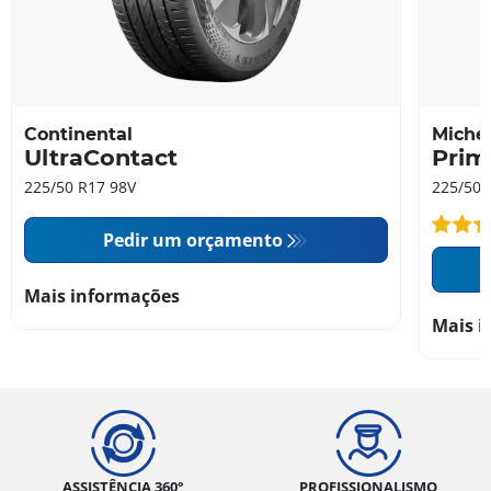
Continental
Michel
UltraContact
Prim
225/50 R17 98V
225/50 
Pedir um orçamento
Mais informações
Mais i
ASSISTÊNCIA 360°
PROFISSIONALISMO