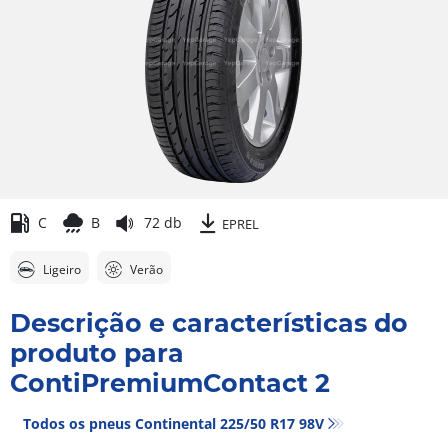
C
B
72 db
EPREL
Ligeiro
Verão
Descrição e características do
produto para
ContiPremiumContact 2
Todos os pneus Continental 225/50 R17 98V