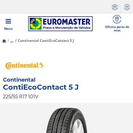
Oficina perto de
Menu
mim
...
Continental ContiEcoContact 5 J
Continental
ContiEcoContact 5 J
225/55 R17 101V