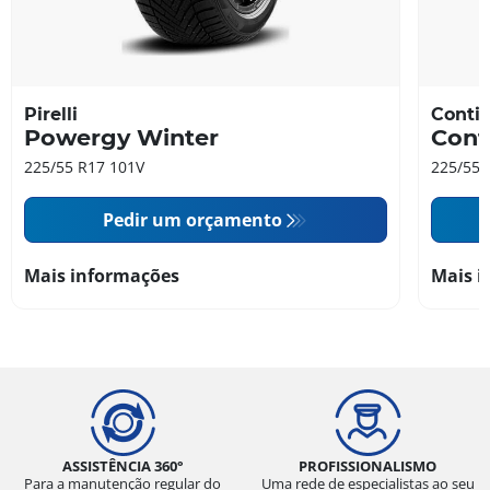
Pirelli
Contin
Powergy Winter
Cont
225/55 R17 101V
225/55 
Pedir um orçamento
Mais informações
Mais i
ASSISTÊNCIA 360°
PROFISSIONALISMO
Para a manutenção regular do
Uma rede de especialistas ao seu