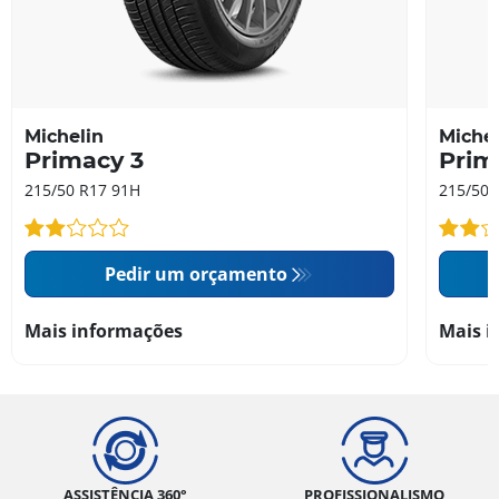
Michelin
Michel
Primacy 3
Prim
215/50 R17 91H
215/50 
Pedir um orçamento
Mais informações
Mais i
ASSISTÊNCIA 360°
PROFISSIONALISMO