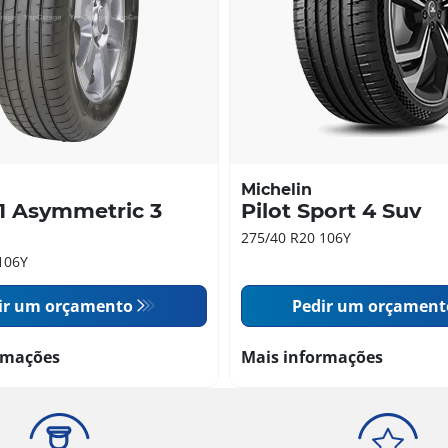
Michelin
1 Asymmetric 3
Pilot Sport 4 Suv
275/40 R20 106Y
106Y
ir um orçamento
Pedir um orçament
rmações
Mais informações