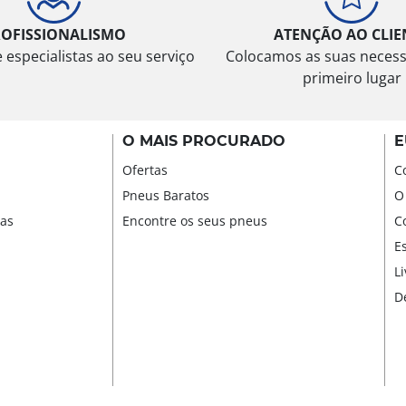
ROFISSIONALISMO
ATENÇÃO AO CLIE
especialistas ao seu serviço
Colocamos as suas neces
primeiro lugar
O MAIS PROCURADO
E
Ofertas
C
Pneus Baratos
O
sas
Encontre os seus pneus
C
E
L
D