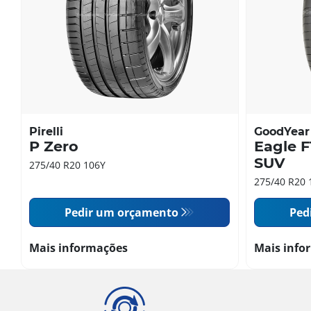
Pirelli
GoodYear
P Zero
Eagle F
SUV
275/40 R20 106Y
275/40 R20 
Pedir um orçamento
Ped
Mais informações
Mais info