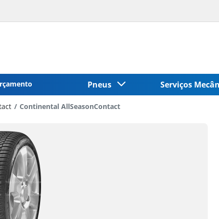
rçamento
Pneus
Serviços Mecâ
tact
Continental AllSeasonContact