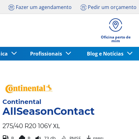
Fazer um agendamento
Pedir um orçamento
Oficina perto de
mim
nica
Profissionais
Blog e Notícias
Continental
AllSeasonContact
XL
275/40 R20 106Y
B
B
73 db
PMSF
EPREL