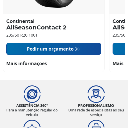
Continental
Contin
AllSeasonContact 2
AllS
235/50 R20 100T
235/50 
Pedir um orçamento
Mais informações
Mais i
ASSISTÊNCIA 360°
PROFISSIONALISMO
Para a manutenção regular do
Uma rede de especialistas ao seu
veículo
serviço