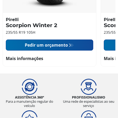
Pirelli
Pirelli
Scorpion Winter 2
Scor
235/55 R19 105H
235/55 
Pedir um orçamento
Mais informações
Mais i
ASSISTÊNCIA 360°
PROFISSIONALISMO
Para a manutenção regular do
Uma rede de especialistas ao seu
veículo
serviço