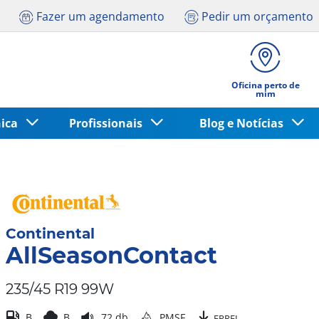
Fazer um agendamento
Pedir um orçamento
Oficina perto de
mim
nica
Profissionais
Blog e Notícias
Continental
AllSeasonContact
235/45 R19 99W
B
B
72 db
PMSF
EPREL