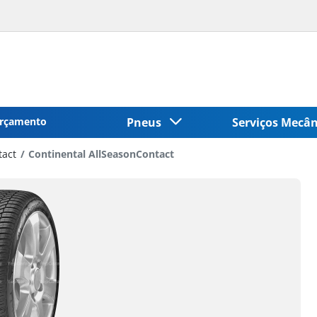
rçamento
Pneus
Serviços Mecâ
tact
Continental AllSeasonContact