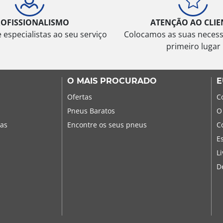
ROFISSIONALISMO
ATENÇÃO AO CLIE
especialistas ao seu serviço
Colocamos as suas neces
primeiro lugar
O MAIS PROCURADO
E
Ofertas
C
Pneus Baratos
O
sas
Encontre os seus pneus
C
E
L
D