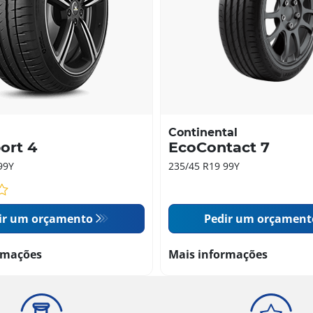
Continental
port 4
EcoContact 7
99Y
235/45 R19 99Y
ir um orçamento
Pedir um orçament
rmações
Mais informações