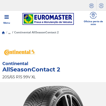
Oficina perto de
Menu
mim
...
Continental AllSeasonContact 2
Continental
AllSeasonContact 2
XL
205/65 R15 99V