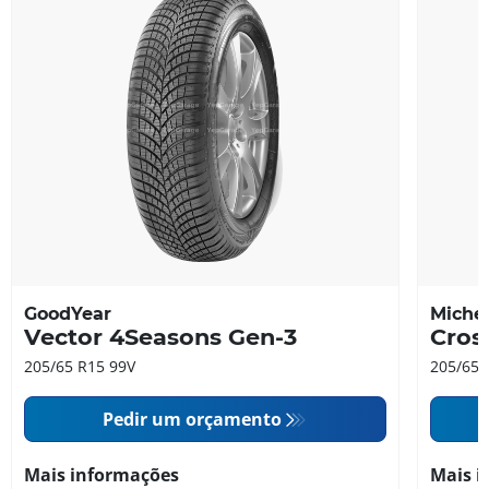
GoodYear
Michel
Vector 4Seasons Gen-3
Cros
205/65 R15 99V
205/65 
Pedir um orçamento
Mais informações
Mais i