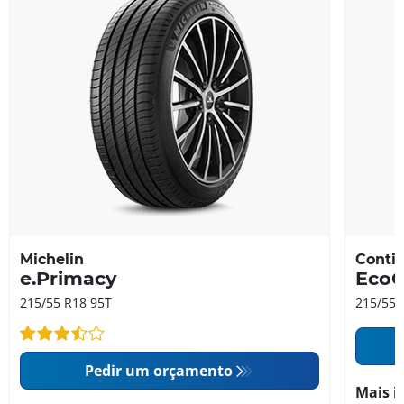
Michelin
Contin
e.Primacy
EcoC
215/55 R18 95T
215/55 
Pedir um orçamento
Mais i