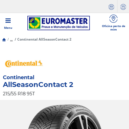
Oficina perto de
Menu
mim
...
Continental AllSeasonContact 2
Continental
AllSeasonContact 2
215/55 R18 95T