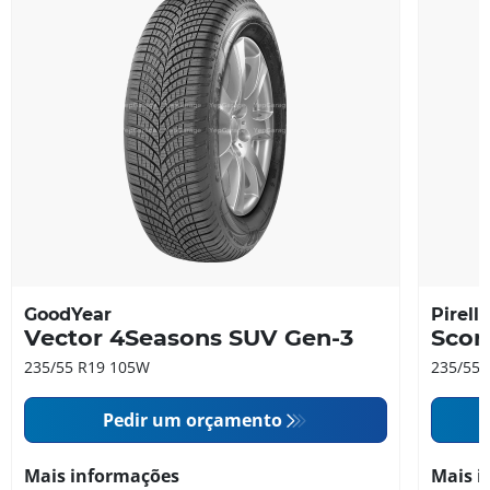
GoodYear
Pirelli
Vector 4Seasons SUV Gen-3
Scor
235/55 R19 105W
235/55 
Pedir um orçamento
Mais informações
Mais i