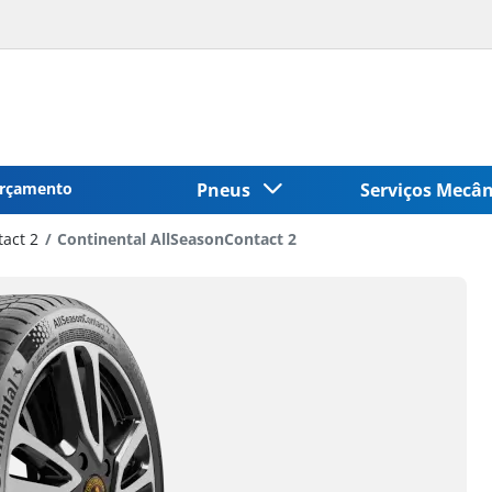
rçamento
Pneus
Serviços Mecâ
act 2
Continental AllSeasonContact 2