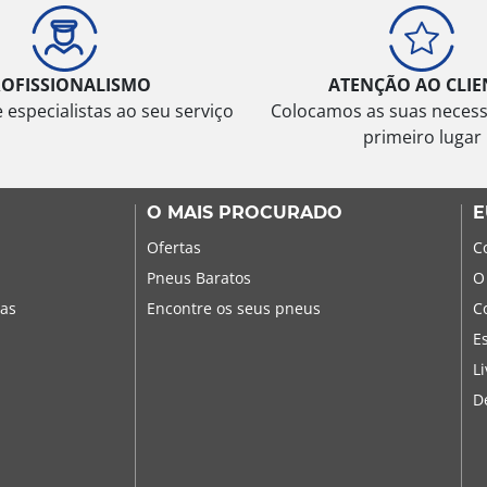
ROFISSIONALISMO
ATENÇÃO AO CLIE
especialistas ao seu serviço
Colocamos as suas neces
primeiro lugar
O MAIS PROCURADO
E
Ofertas
C
Pneus Baratos
O
sas
Encontre os seus pneus
C
E
L
D