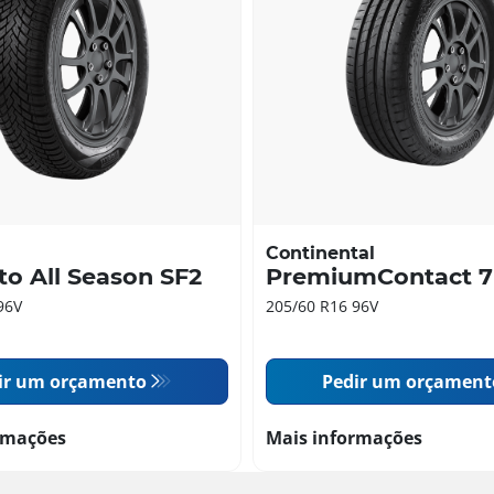
Continental
to All Season SF2
PremiumContact 7
96V
205/60 R16 96V
ir um orçamento
Pedir um orçament
rmações
Mais informações