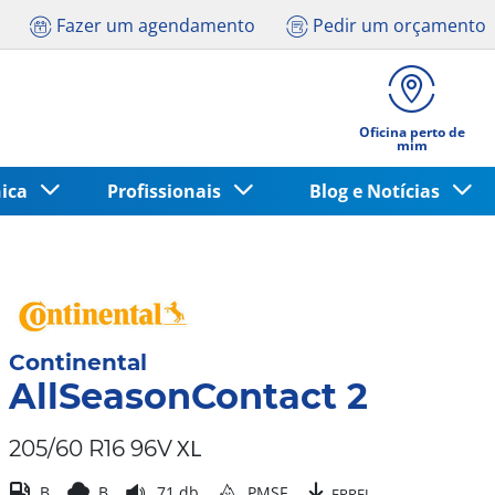
Fazer um agendamento
Pedir um orçamento
Oficina perto de
mim
nica
Profissionais
Blog e Notícias
Continental
AllSeasonContact 2
XL
205/60 R16 96V
B
B
71 db
PMSF
EPREL