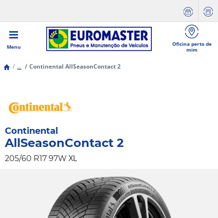
Oficina perto de
Menu
mim
...
Continental AllSeasonContact 2
Continental
AllSeasonContact 2
XL
205/60 R17 97W