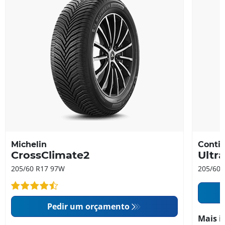
Michelin
Contin
CrossClimate2
Ultr
205/60 R17 97W
205/60 
Pedir um orçamento
Mais i