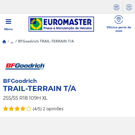
Oficina perto de
Menu
mim
...
BFGoodrich TRAIL-TERRAIN T/A
BFGoodrich
TRAIL-TERRAIN T/A
XL
255/55 R18 109H
(4/5)
2 opiniões