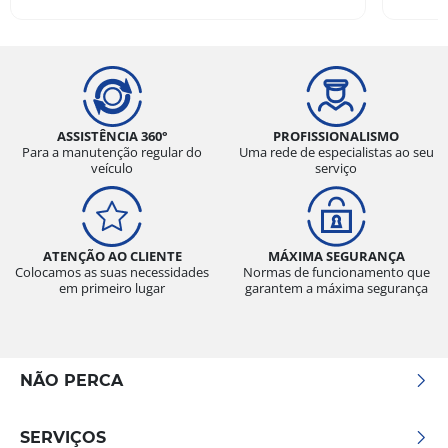
Kleber do canal CAR UP - 2023-04-06
Tenho em minha Hilux, e foi a melhor escolha
que fiz. Ando muito na cidade diariamente, mas
preciso ir ao sítio com frequência. O pneu
atendeu todas as minhas necessidades, com
ASSISTÊNCIA 360°
PROFISSIONALISMO
baixíssimo ruído no uso urbano e excelente
Para a manutenção regular do
Uma rede de especialistas ao seu
veículo
serviço
tração na estrada de terra, mesmo com uso
somente do 4x2.
ATENÇÃO AO CLIENTE
MÁXIMA SEGURANÇA
Colocamos as suas necessidades
Normas de funcionamento que
em primeiro lugar
garantem a máxima segurança
NÃO PERCA
SERVIÇOS