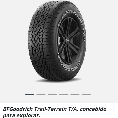
Item
1
of
BFGoodrich Trail-Terrain T/A, concebido
6
para explorar.