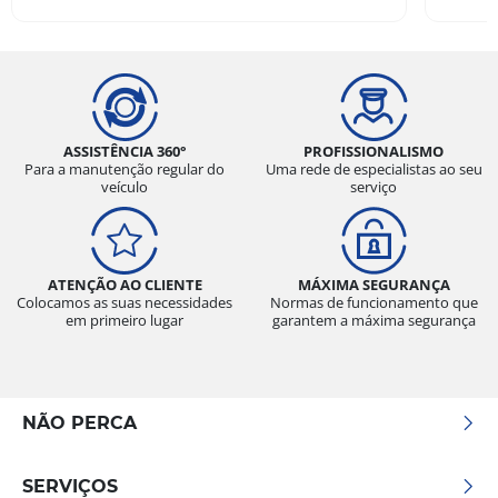
Kleber do canal CAR UP - 2023-04-06
Tenho em minha Hilux, e foi a melhor escolha
que fiz. Ando muito na cidade diariamente, mas
preciso ir ao sítio com frequência. O pneu
atendeu todas as minhas necessidades, com
ASSISTÊNCIA 360°
PROFISSIONALISMO
baixíssimo ruído no uso urbano e excelente
Para a manutenção regular do
Uma rede de especialistas ao seu
veículo
serviço
tração na estrada de terra, mesmo com uso
somente do 4x2.
ATENÇÃO AO CLIENTE
MÁXIMA SEGURANÇA
Colocamos as suas necessidades
Normas de funcionamento que
em primeiro lugar
garantem a máxima segurança
NÃO PERCA
SERVIÇOS