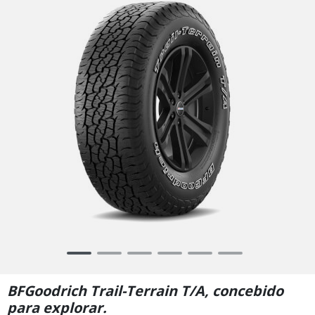
Item
1
of
BFGoodrich Trail-Terrain T/A, concebido
6
para explorar.