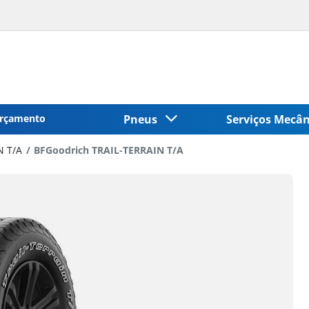
rçamento
Pneus
Serviços Mecâ
N T/A
BFGoodrich TRAIL-TERRAIN T/A