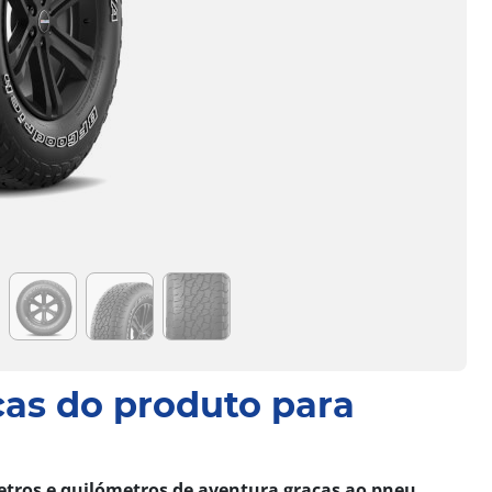
cas do produto para
etros e quilómetros de aventura graças ao pneu