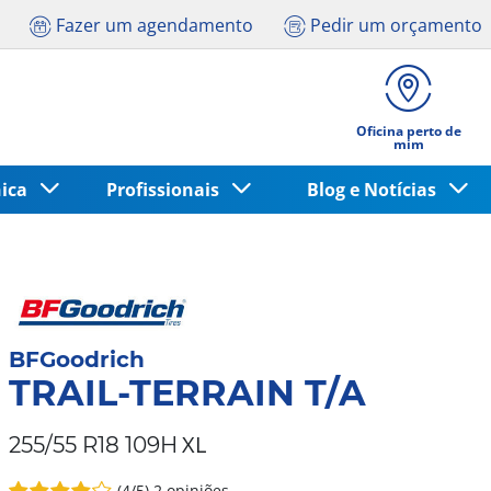
Fazer um agendamento
Pedir um orçamento
Oficina perto de
mim
nica
Profissionais
Blog e Notícias
BFGoodrich
TRAIL-TERRAIN T/A
XL
255/55 R18 109H
(4/5)
2 opiniões