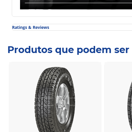
Ratings & Reviews
Classificações e opiniões
2 Opiniões no perfil BFGoodrich TRAIL-TERRAIN T/
Produtos que podem ser 
100%
Utilizadores que
Recomendar este pneu
Estas opiniões são provenientes
3/5
Pneu intermédio