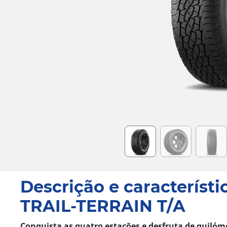
Item
1
of
6
Descrição e característi
TRAIL-TERRAIN T/A
Conquista as quatro estações e desfruta de quilóm