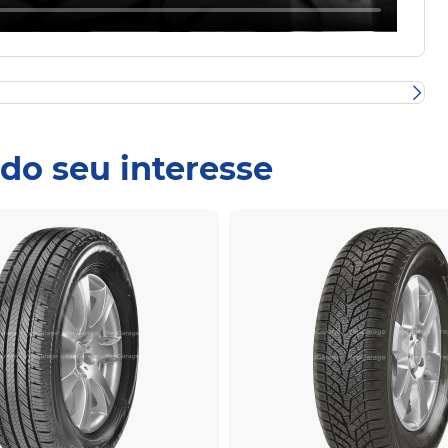
A
do seu interesse
4
/5
Classificação geral com base em
2 opiniões dos utilizadores
 dos sites da Michelin e BFGoodrich.