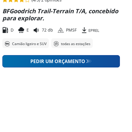
BFGoodrich Trail-Terrain T/A, concebido
para explorar.
D
E
72 db
PMSF
EPREL
Camião ligeiro e SUV
todas as estações
PEDIR UM ORÇAMENTO