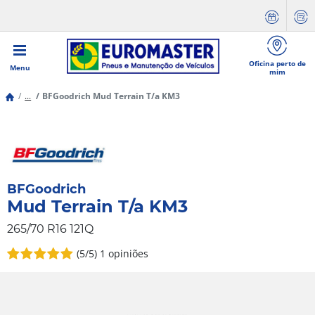
Oficina perto de
Menu
mim
...
BFGoodrich Mud Terrain T/a KM3
BFGoodrich
Mud Terrain T/a KM3
265/70 R16 121Q
(5/5)
1 opiniões