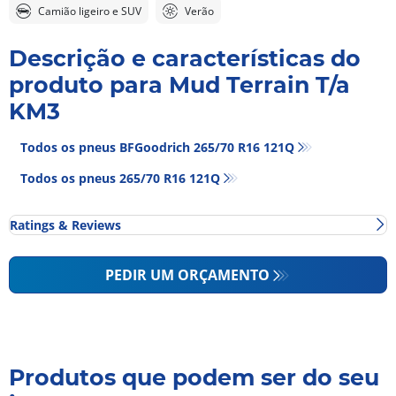
Camião ligeiro e SUV
Verão
Descrição e características do
produto para Mud Terrain T/a
KM3
Todos os pneus BFGoodrich 265/70 R16 121Q
Todos os pneus‎ 265/70 R16 121Q
Ratings & Reviews
Classificações e opiniões
1 Opiniões no perfil BFGoodrich Mud Terrain T/a
PEDIR UM ORÇAMENTO
KM3
100%
5
/5
Utilizadores que
Classificação geral com base
Produtos que podem ser do seu
Recomendar este pneu
em
1 opiniões dos utilizadores