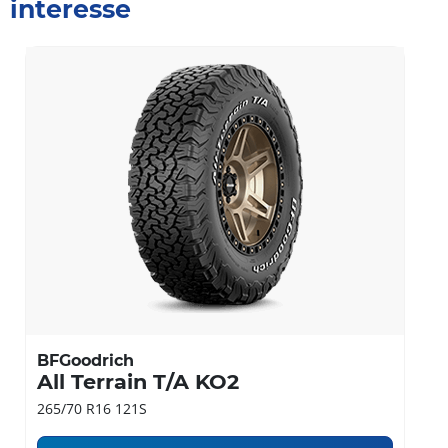
interesse
Estas opiniões são provenientes dos sites da Michelin e BFGoodrich.
5/5
Performance fora de série
Daniel - 2024-05-03
Excelente pneu fora de estrada, com pressão
0,8bar permite uma tração fenomenal em
qualquer tipo de terreno. Recomendo
BFGoodrich
All Terrain T/A KO2
265/70 R16 121S