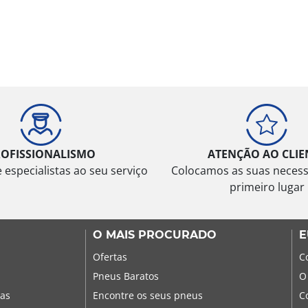
ROFISSIONALISMO
ATENÇÃO AO CLIE
especialistas ao seu serviço
Colocamos as suas neces
primeiro lugar
O MAIS PROCURADO
E
Ofertas
C
Pneus Baratos
O
sas
Encontre os seus pneus
C