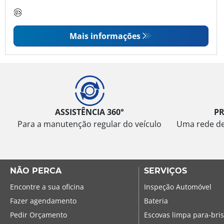
Mais informações
ASSISTÊNCIA 360°
P
Para a manutenção regular do veículo
Uma rede de 
NÃO PERCA
SERVIÇOS
Encontre a sua oficina
Inspeção Automóvel
Fazer agendamento
Bateria
Pedir Orçamento
Escovas limpa para-bri