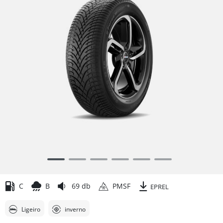
Item
1
of
C
B
69 db
PMSF
EPREL
6
Ligeiro
inverno