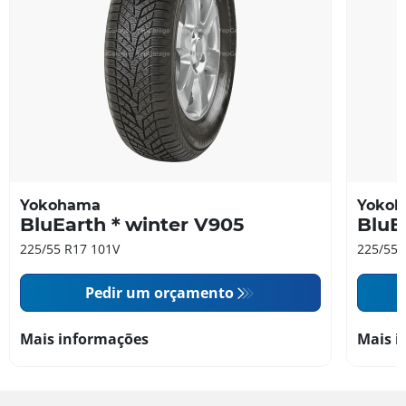
Yokohama
Yoko
BluEarth＊winter V905
BluE
225/55 R17 101V
225/55 
Pedir um orçamento
Mais informações
Mais i