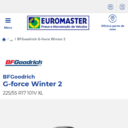
Oficina perto de
Menu
mim
...
BFGoodrich G-force Winter 2
BFGoodrich
G-force Winter 2
XL
225/55 R17 101V