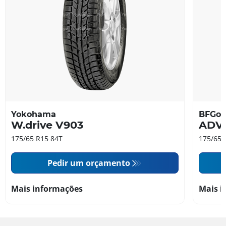
Yokohama
BFGoo
W.drive V903
ADV
175/65 R15 84T
175/65 
Pedir um orçamento
Mais informações
Mais i