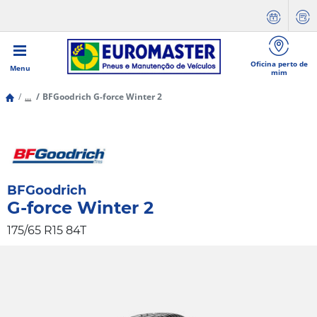
Oficina perto de
Menu
mim
...
BFGoodrich G-force Winter 2
BFGoodrich
G-force Winter 2
175/65 R15 84T