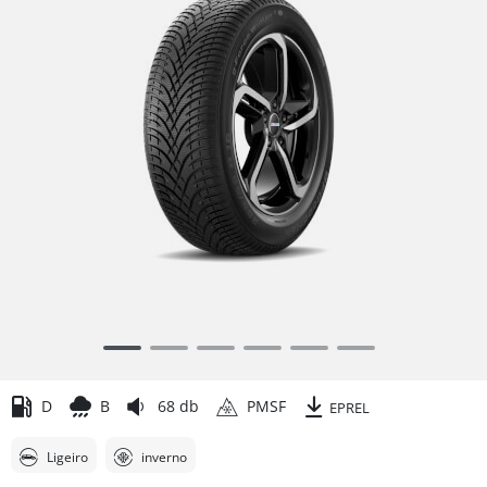
Item
1
of
D
B
68 db
PMSF
EPREL
6
Ligeiro
inverno