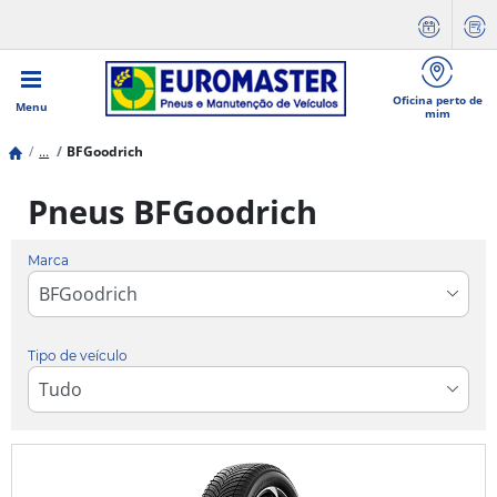
Oficina perto de
Menu
mim
...
BFGoodrich
Pneus BFGoodrich
Marca
Tipo de veículo