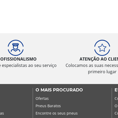
ROFISSIONALISMO
ATENÇÃO AO CLIE
especialistas ao seu serviço
Colocamos as suas neces
primeiro lugar
O MAIS PROCURADO
E
Ofertas
C
Pneus Baratos
O
sas
Encontre os seus pneus
C