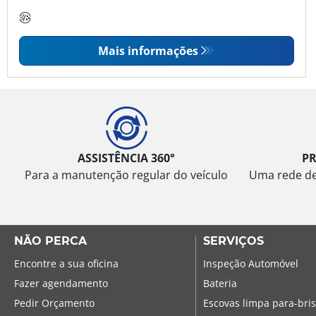
Mais informações
ASSISTÊNCIA 360°
P
Para a manutenção regular do veículo
Uma rede de 
NÃO PERCA
SERVIÇOS
Encontre a sua oficina
Inspeção Automóvel
Fazer agendamento
Bateria
Pedir Orçamento
Escovas limpa para-bri