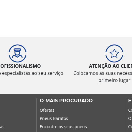
ROFISSIONALISMO
ATENÇÃO AO CLIE
especialistas ao seu serviço
Colocamos as suas neces
primeiro lugar
O MAIS PROCURADO
E
Ofertas
C
Pneus Baratos
O
sas
Encontre os seus pneus
C