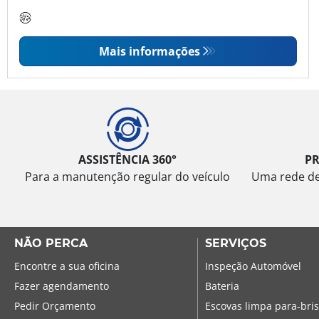
Mais informações
ASSISTÊNCIA 360°
P
Para a manutenção regular do veículo
Uma rede de 
NÃO PERCA
SERVIÇOS
Encontre a sua oficina
Inspeção Automóvel
Fazer agendamento
Bateria
Pedir Orçamento
Escovas limpa para-bri