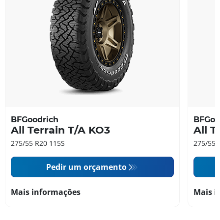
BFGoodrich
BFGoo
All Terrain T/A KO3
All T
275/55 R20 115S
275/55 
Pedir um orçamento
Mais informações
Mais i