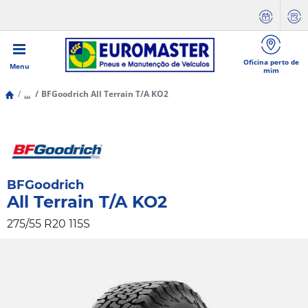
Oficina perto de
Menu
mim
...
BFGoodrich All Terrain T/A KO2
BFGoodrich
All Terrain T/A KO2
275/55 R20 115S