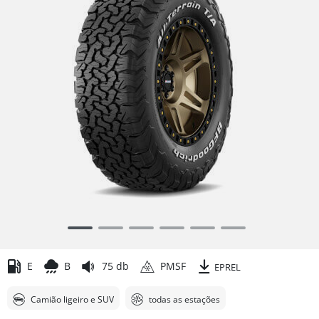
Item
1
of
E
B
75 db
PMSF
EPREL
6
Camião ligeiro e SUV
todas as estações