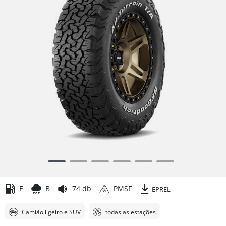
Item
1
of
E
B
74 db
PMSF
EPREL
6
Camião ligeiro e SUV
todas as estações