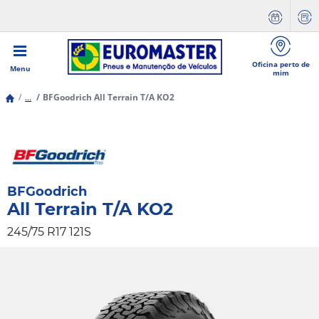
Oficina perto de
Menu
mim
...
BFGoodrich All Terrain T/A KO2
BFGoodrich
All Terrain T/A KO2
245/75 R17 121S