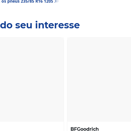
 os pneus‎ 235/85 R16 120S
do seu interesse
BFGoodrich