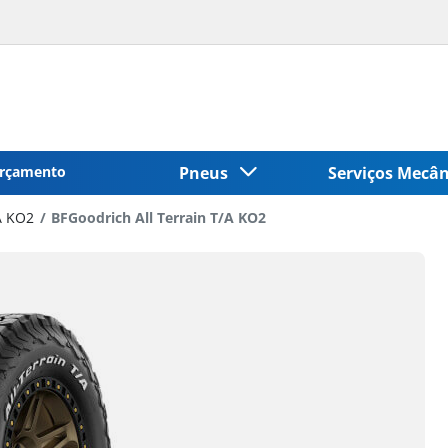
rçamento
Pneus
Serviços Mecâ
A KO2
BFGoodrich All Terrain T/A KO2