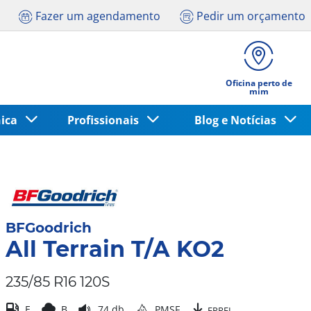
Fazer um agendamento
Pedir um orçamento
Oficina perto de
mim
nica
Profissionais
Blog e Notícias
BFGoodrich
All Terrain T/A KO2
235/85 R16 120S
E
B
74 db
PMSF
EPREL