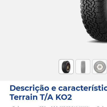
Item
1
of
6
Descrição e característi
Terrain T/A KO2