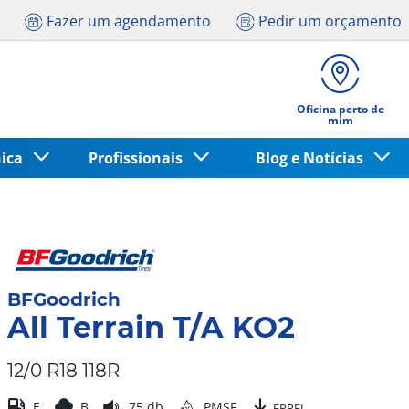
Fazer um agendamento
Pedir um orçamento
Oficina perto de
mim
nica
Profissionais
Blog e Notícias
BFGoodrich
All Terrain T/A KO2
12/0 R18 118R
E
B
75 db
PMSF
EPREL