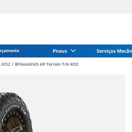
rçamento
Pneus
Serviços Mecâ
A KO2
BFGoodrich All Terrain T/A KO2