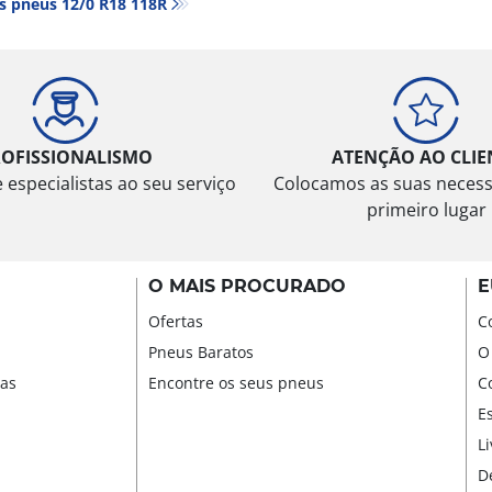
s pneus‎ 12/0 R18 118R
ROFISSIONALISMO
ATENÇÃO AO CLIE
especialistas ao seu serviço
Colocamos as suas neces
primeiro lugar
O MAIS PROCURADO
E
Ofertas
C
Pneus Baratos
O
sas
Encontre os seus pneus
C
E
L
D