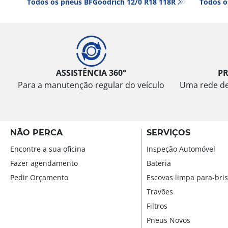
Todos os pneus BFGoodrich 12/0 R18 118R
Todos o
ASSISTÊNCIA 360°
P
Para a manutenção regular do veículo
Uma rede de 
NÃO PERCA
SERVIÇOS
Encontre a sua oficina
Inspeção Automóvel
Fazer agendamento
Bateria
Pedir Orçamento
Escovas limpa para-bri
Travões
Filtros
Pneus Novos