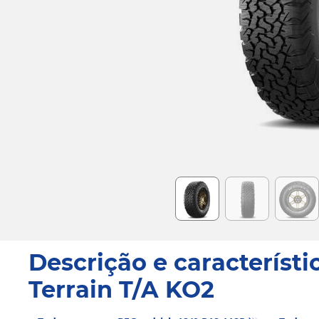
Item
1
of
6
Descrição e característi
Terrain T/A KO2